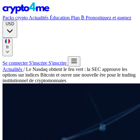
Packs crypto
Actualités
Éducation
Plan ₿
Pronostiquez et gagnez
USD
fr
Se connecter
S'inscrire
S'inscrire
Actualités
/
Le Nasdaq obtient le feu vert : la SEC approuve les
options sur indices Bitcoin et ouvre une nouvelle ère pour le trading
institutionnel de cryptomonnaies