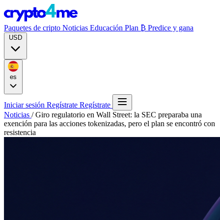
Paquetes de cripto
Noticias
Educación
Plan ₿
Predice y gana
USD
es
Iniciar sesión
Regístrate
Regístrate
Noticias
/
Giro regulatorio en Wall Street: la SEC preparaba una
exención para las acciones tokenizadas, pero el plan se encontró con
resistencia