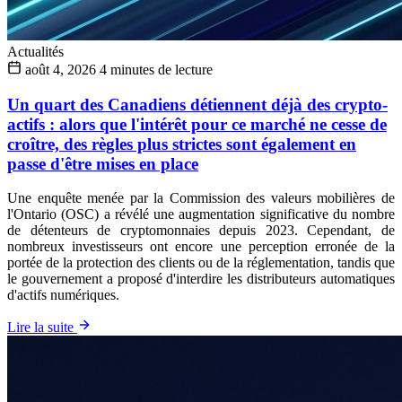
Actualités
août 4, 2026
4 minutes de lecture
Un quart des Canadiens détiennent déjà des crypto-
actifs : alors que l'intérêt pour ce marché ne cesse de
croître, des règles plus strictes sont également en
passe d'être mises en place
Une enquête menée par la Commission des valeurs mobilières de
l'Ontario (OSC) a révélé une augmentation significative du nombre
de détenteurs de cryptomonnaies depuis 2023. Cependant, de
nombreux investisseurs ont encore une perception erronée de la
portée de la protection des clients ou de la réglementation, tandis que
le gouvernement a proposé d'interdire les distributeurs automatiques
d'actifs numériques.
Lire la suite