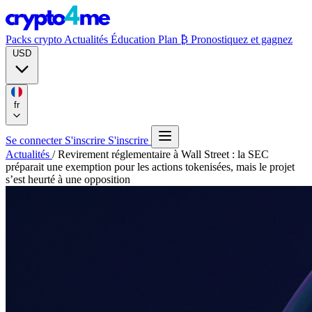
Packs crypto
Actualités
Éducation
Plan ₿
Pronostiquez et gagnez
USD
fr
Se connecter
S'inscrire
S'inscrire
Actualités
/
Revirement réglementaire à Wall Street : la SEC
préparait une exemption pour les actions tokenisées, mais le projet
s’est heurté à une opposition