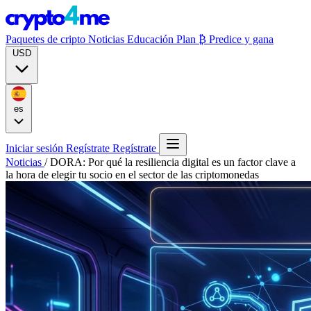
Paquetes de cripto
Noticias
Educación
Plan ₿
Predice y gana
USD
es
Iniciar sesión
Regístrate
Regístrate
Noticias
/
DORA: Por qué la resiliencia digital es un factor clave a
la hora de elegir tu socio en el sector de las criptomonedas