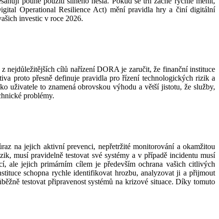
esahují pouhé použití silného hesla. Pokud se trh začne rychle měnit,
tal Operational Resilience Act) mění pravidla hry a činí digitální
ašich investic v roce 2026.
z nejdůležitějších cílů nařízení DORA je zaručit, že finanční instituce
a proto přesně definuje pravidla pro řízení technologických rizik a
o uživatele to znamená obrovskou výhodu a větší jistotu, že služby,
echnické problémy.
z na jejich aktivní prevenci, nepřetržité monitorování a okamžitou
izik, musí pravidelně testovat své systémy a v případě incidentu musí
í, ale jejich primárním cílem je především ochrana vašich citlivých
ituce schopna rychle identifikovat hrozbu, analyzovat ji a přijmout
ůběžně testovat připravenost systémů na krizové situace. Díky tomuto