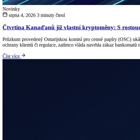
Novinky
srpna 4, 2026
3 minuty čtení
Čtvrtina Kanaďanů již vlastní kryptoměny: S rostoucím
Průzkum provedený Ontarijskou komisí pro cenné papíry (OSC) ukáza
ochrany klientů či regulace, zatímco vláda navrhla zákaz bankomatů na
Číst více