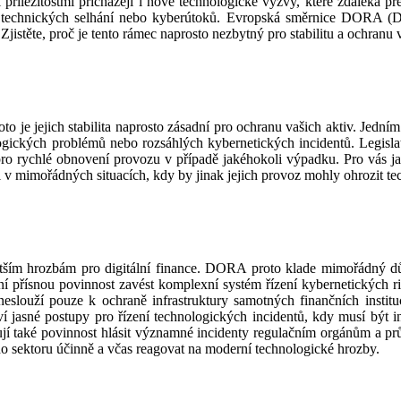
i příležitostmi přicházejí i nové technologické výzvy, které zdaleka př
m technických selhání nebo kyberútoků. Evropská směrnice DORA (Digi
jistěte, proč je tento rámec naprosto nezbytný pro stabilitu a ochranu v
o je jejich stabilita naprosto zásadní pro ochranu vašich aktiv. Jedním 
ckých problémů nebo rozsáhlých kybernetických incidentů. Legislativ
pro rychlé obnovení provozu v případě jakéhokoli výpadku. Pro vás jak
 i v mimořádných situacích, kdy by jinak jejich provoz mohly ohrozit t
tším hrozbám pro digitální finance. DORA proto klade mimořádný důra
yní přísnou povinnost zavést komplexní systém řízení kybernetických r
slouží pouze k ochraně infrastruktury samotných finančních instituc
jasné postupy pro řízení technologických incidentů, kdy musí být inst
rnují také povinnost hlásit významné incidenty regulačním orgánům a pr
o sektoru účinně a včas reagovat na moderní technologické hrozby.