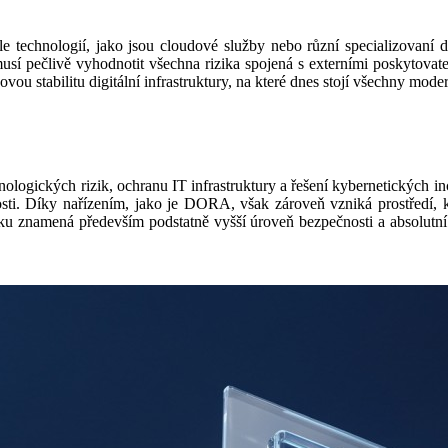
ele technologií, jako jsou cloudové služby nebo různí specializovaní
í pečlivě vyhodnotit všechna rizika spojená s externími poskytovateli
ou stabilitu digitální infrastruktury, na které dnes stojí všechny moder
nologických rizik, ochranu IT infrastruktury a řešení kybernetických i
tosti. Díky nařízením, jako je DORA, však zároveň vzniká prostředí, kt
znamená především podstatně vyšší úroveň bezpečnosti a absolutní stab