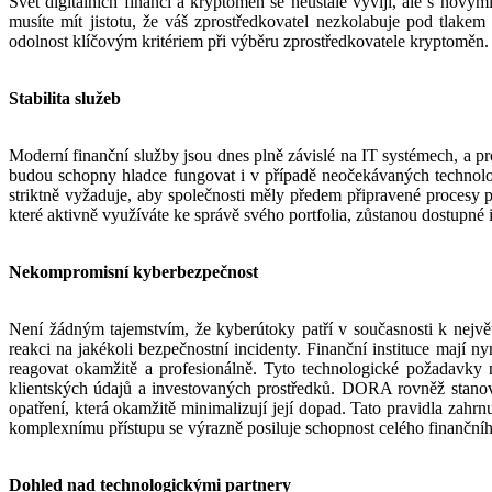
Svět digitálních financí a kryptoměn se neustále vyvíjí, ale s novým
musíte mít jistotu, že váš zprostředkovatel nezkolabuje pod tlake
odolnost klíčovým kritériem při výběru zprostředkovatele kryptoměn. Z
Stabilita služeb
Moderní finanční služby jsou dnes plně závislé na IT systémech, a prot
budou schopny hladce fungovat i v případě neočekávaných technologi
striktně vyžaduje, aby společnosti měly předem připravené procesy 
které aktivně využíváte ke správě svého portfolia, zůstanou dostupné
Nekompromisní kyberbezpečnost
Není žádným tajemstvím, že kyberútoky patří v současnosti k nejvě
reakci na jakékoli bezpečnostní incidenty. Finanční instituce mají n
reagovat okamžitě a profesionálně. Tyto technologické požadavky ne
klientských údajů a investovaných prostředků. DORA rovněž stanoví 
opatření, která okamžitě minimalizují její dopad. Tato pravidla zah
komplexnímu přístupu se výrazně posiluje schopnost celého finančníh
Dohled nad technologickými partnery