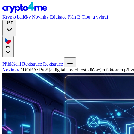
Krypto balíčky
Novinky
Edukace
Plán ₿
Tipuj a vyhraj
USD
cs
Přihlášení
Registrace
Registrace
Novinky
/
DORA: Proč je digitální odolnost klíčovým faktorem při v