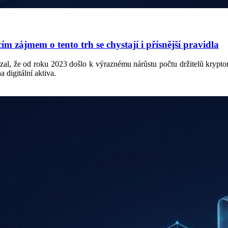
 zájmem o tento trh se chystají i přísnější pravidla
l, že od roku 2023 došlo k výraznému nárůstu počtu držitelů kryptom
 digitální aktiva.