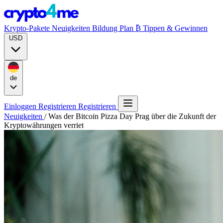
Krypto-Pakete
Neuigkeiten
Bildung
Plan ₿
Tippen & Gewinnen
USD
de
Einloggen
Registrieren
Registrieren
Neuigkeiten
/
Was der Bitcoin Pizza Day Prag über die Zukunft der
Kryptowährungen verriet