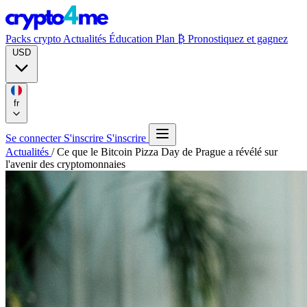
Packs crypto
Actualités
Éducation
Plan ₿
Pronostiquez et gagnez
USD
fr
Se connecter
S'inscrire
S'inscrire
Actualités
/
Ce que le Bitcoin Pizza Day de Prague a révélé sur
l'avenir des cryptomonnaies