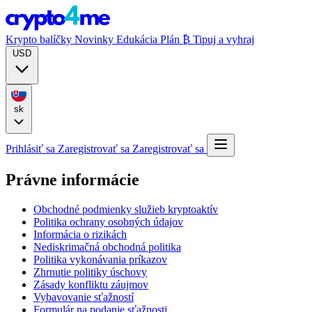
Krypto balíčky
Novinky
Edukácia
Plán ₿
Tipuj a vyhraj
USD
sk
Prihlásiť sa
Zaregistrovať sa
Zaregistrovať sa
Právne informácie
Obchodné podmienky služieb kryptoaktív
Politika ochrany osobných údajov
Informácia o rizikách
Nediskrimačná obchodná politika
Politika vykonávania príkazov
Zhrnutie politiky úschovy
Zásady konfliktu záujmov
Vybavovanie sťažností
Formulár na podanie sťažnosti