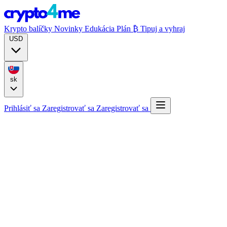
Krypto balíčky
Novinky
Edukácia
Plán ₿
Tipuj a vyhraj
USD
sk
Prihlásiť sa
Zaregistrovať sa
Zaregistrovať sa