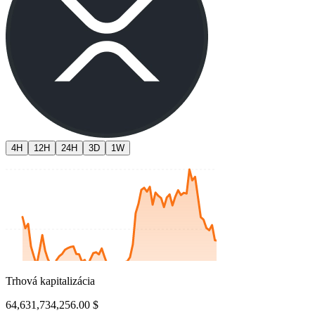
4H
12H
24H
3D
1W
Trhová kapitalizácia
64,631,734,256.00 $