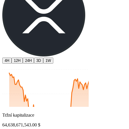
4H
12H
24H
3D
1W
Tržní kapitalizace
64,638,671,543.00 $