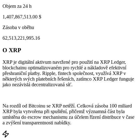
Objem za 24 h
1,407,867,513.00 $
Zásoba v oběhu
62,513,221,995.16
O XRP
ul 30, 09:37 PM
Aug 3, 08:37 AM
XRP je digitální aktivum navržené pro použití na XRP Ledger,
blockchainu optimalizovaném pro rychlé a nákladově efektivní
přeshraniční platby. Ripple, fintech společnost, využívá XRP v
některých svých platebních řešeních, zatímco XRP Ledger funguje
jako nezávislá decentralizovaná síť.
Na rozdíl od Bitcoinu se XRP netěží. Celková zásoba 100 miliard
XRP byla vytvořena při spuštění, přičemž významná část byla
umístěna do escrow mechanismu za účelem řízení distribuce v čase
a zvýšení transparentnosti nabídky.