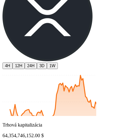
4H
12H
24H
3D
1W
Trhová kapitalizácia
64,354,746,152.00 $