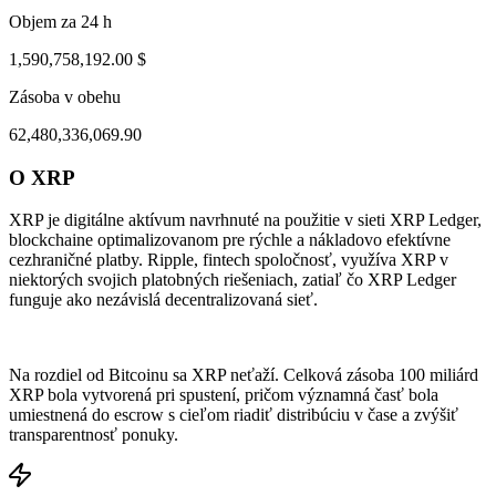
Objem za 24 h
1,590,758,192.00 $
Zásoba v obehu
62,480,336,069.90
O XRP
ul 31, 02:27 PM
Aug 4, 01:27 AM
XRP je digitálne aktívum navrhnuté na použitie v sieti XRP Ledger,
blockchaine optimalizovanom pre rýchle a nákladovo efektívne
cezhraničné platby. Ripple, fintech spoločnosť, využíva XRP v
niektorých svojich platobných riešeniach, zatiaľ čo XRP Ledger
funguje ako nezávislá decentralizovaná sieť.
Na rozdiel od Bitcoinu sa XRP neťaží. Celková zásoba 100 miliárd
XRP bola vytvorená pri spustení, pričom významná časť bola
umiestnená do escrow s cieľom riadiť distribúciu v čase a zvýšiť
transparentnosť ponuky.