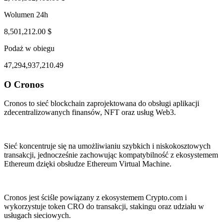
Wolumen 24h
8,501,212.00 $
Podaż w obiegu
47,294,937,210.49
O Cronos
ul 31, 10:00 PM
Aug 4, 09:00 AM
Cronos to sieć blockchain zaprojektowana do obsługi aplikacji
zdecentralizowanych finansów, NFT oraz usług Web3.
Sieć koncentruje się na umożliwianiu szybkich i niskokosztowych
transakcji, jednocześnie zachowując kompatybilność z ekosystemem
Ethereum dzięki obsłudze Ethereum Virtual Machine.
Cronos jest ściśle powiązany z ekosystemem Crypto.com i
wykorzystuje token CRO do transakcji, stakingu oraz udziału w
usługach sieciowych.