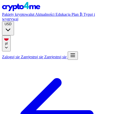
Pakiety kryptowalut
Aktualności
Edukacja
Plan ₿
Typuj i
wygrywaj
USD
pl
Zaloguj się
Zarejestruj się
Zarejestruj się