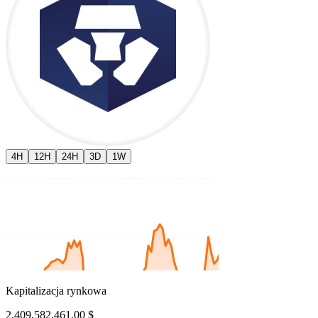
4H
12H
24H
3D
1W
Kapitalizacja rynkowa
2,409,582,461.00 $