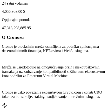
24-satni volumen
4,056,308.00 $
Optjecajna ponuda
47,318,298,885.95
O Cronosu
ul 31, 04:49 PM
Aug 4, 03:49 AM
Cronos je blockchain mreža osmišljena za podršku aplikacijama
decentraliziranih financija, NFT-ovima i Web3 uslugama.
Mreža se usredotočuje na omogućavanje brzih i niskotroškovnih
transakcija uz zadržavanje kompatibilnosti s Ethereum ekosustavom
kroz podršku za Ethereum Virtual Machine.
Cronos je usko povezan s ekosustavom Crypto.com i koristi CRO
token za transakcije, staking i sudjelovanje u mrežnim uslugama.