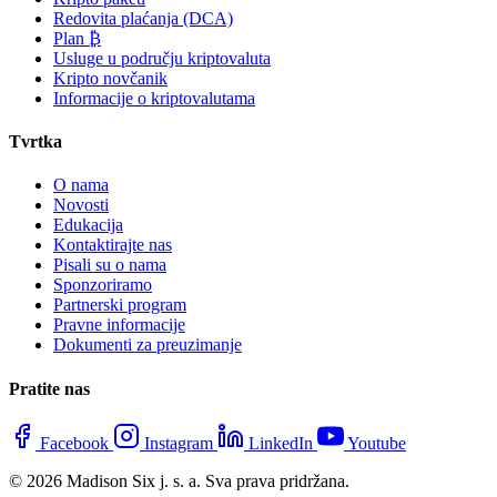
Redovita plaćanja (DCA)
Plan ₿
Usluge u području kriptovaluta
Kripto novčanik
Informacije o kriptovalutama
Tvrtka
O nama
Novosti
Edukacija
Kontaktirajte nas
Pisali su o nama
Sponzoriramo
Partnerski program
Pravne informacije
Dokumenti za preuzimanje
Pratite nas
Facebook
Instagram
LinkedIn
Youtube
© 2026 Madison Six j. s. a. Sva prava pridržana.