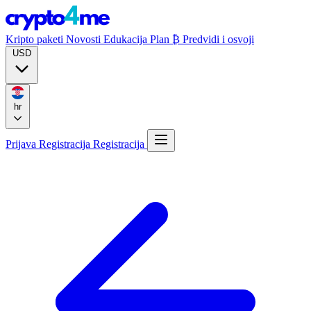
Kripto paketi
Novosti
Edukacija
Plan ₿
Predvidi i osvoji
USD
hr
Prijava
Registracija
Registracija