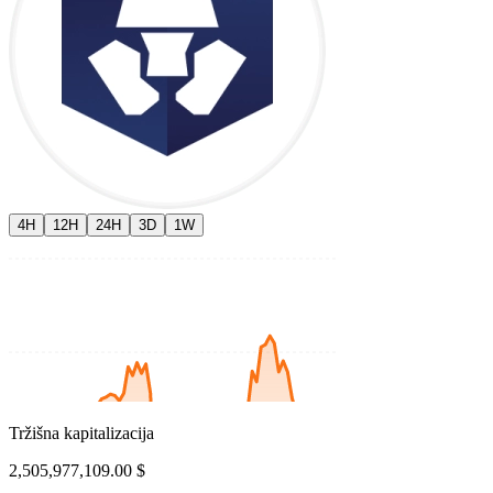
4H
12H
24H
3D
1W
Tržišna kapitalizacija
2,505,977,109.00 $