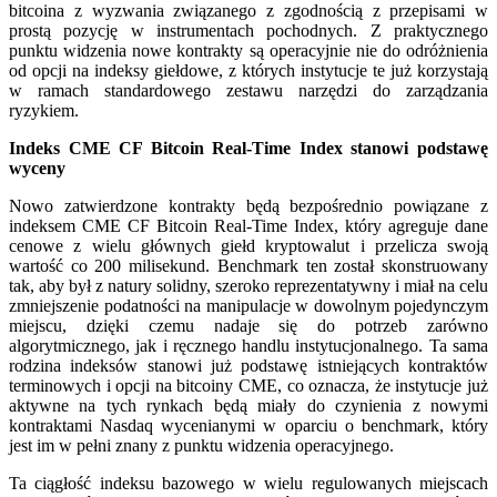
bitcoina z wyzwania związanego z zgodnością z przepisami w
prostą pozycję w instrumentach pochodnych. Z praktycznego
punktu widzenia nowe kontrakty są operacyjnie nie do odróżnienia
od opcji na indeksy giełdowe, z których instytucje te już korzystają
w ramach standardowego zestawu narzędzi do zarządzania
ryzykiem.
Indeks CME CF Bitcoin Real-Time Index stanowi podstawę
wyceny
Nowo zatwierdzone kontrakty będą bezpośrednio powiązane z
indeksem CME CF Bitcoin Real-Time Index, który agreguje dane
cenowe z wielu głównych giełd kryptowalut i przelicza swoją
wartość co 200 milisekund. Benchmark ten został skonstruowany
tak, aby był z natury solidny, szeroko reprezentatywny i miał na celu
zmniejszenie podatności na manipulacje w dowolnym pojedynczym
miejscu, dzięki czemu nadaje się do potrzeb zarówno
algorytmicznego, jak i ręcznego handlu instytucjonalnego. Ta sama
rodzina indeksów stanowi już podstawę istniejących kontraktów
terminowych i opcji na bitcoiny CME, co oznacza, że instytucje już
aktywne na tych rynkach będą miały do czynienia z nowymi
kontraktami Nasdaq wycenianymi w oparciu o benchmark, który
jest im w pełni znany z punktu widzenia operacyjnego.
Ta ciągłość indeksu bazowego w wielu regulowanych miejscach