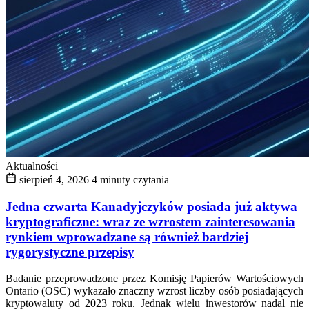
Aktualności
sierpień 4, 2026
4 minuty czytania
Jedna czwarta Kanadyjczyków posiada już aktywa
kryptograficzne: wraz ze wzrostem zainteresowania
rynkiem wprowadzane są również bardziej
rygorystyczne przepisy
Badanie przeprowadzone przez Komisję Papierów Wartościowych
Ontario (OSC) wykazało znaczny wzrost liczby osób posiadających
kryptowaluty od 2023 roku. Jednak wielu inwestorów nadal nie