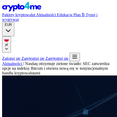
Pakiety kryptowalut
Aktualności
Edukacja
Plan ₿
Typuj i
wygrywaj
EUR
pl
Zaloguj się
Zarejestruj się
Zarejestruj się
Aktualności
/
Nasdaq otrzymuje zielone światło: SEC zatwierdza
opcje na indeksy Bitcoin i otwiera nową erę w instytucjonalnym
handlu kryptowalutami