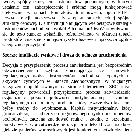
tworzy spójny ekosystem instrumentów pochodnych, w którym
ustalanie cen, zabezpieczanie i arbitraż mogą funkcjonować
efektywnie w ramach kontraktów terminowych, opcji ETF i
nowych opcji indeksowych Nasdaq w ramach jednej spójnej
struktury cenowej. Dla instytucji budujących wieloetapowe strategie
instrumentów pochodnych wokół Bitcoina możliwość odwoływania
się do tego samego wskaźnika referencyjnego w różnych typach
produktów znacznie zmniejsza ryzyko bazowe i upraszcza ogólne
zarządzanie pozycjami.
Szersze implikacje rynkowe i droga do pełnego uruchomienia
Decyzja o przyspieszeniu procesu zatwierdzania jest bezpośrednim
odzwierciedleniem szybko zmieniającego się stanowiska
regulacyjnego wobec instrumentów pochodnych opartych na
aktywach cyfrowych w Stanach Zjednoczonych. W oficjalnym
zarządzeniu opublikowanym na stronie internetowej SEC organ
regulacyjny potwierdził przyspieszenie procesu zatwierdzania,
sygnalizując poziom gotowości instytucjonalnej i zaufania
regulacyjnego do struktury produktu, który jeszcze dwa lata temu
byłby trudny do wyobrażenia. Kapitał instytucjonalny, który
gromadził się na obrzeżach regulowanego rynku instrumentów
pochodnych, zaczyna znajdować realne i zgodne z przepisami
punkty wejścia, a zatwierdzenie opcji na indeks Bitcoin na dużej
giełdzie papierów wartościowych jest konkretnym potwierdzeniem