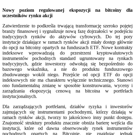
Nowy poziom regulowanej ekspozycji na bitcoiny dla
uczestników rynku akcji
Zatwierdzenie to podkreśla trwającą transformację szeroko pojętej
branży finansowej i sygnalizuje nową fazę dojrzałości w podejściu
tradycyjnych rynków do aktywów cyfrowych. Do tej pory
instytucje działające w ramach rynków akcji miały dostęp głównie
do opcji na bitcoiny opartych na funduszach ETF. Nowe kontrakty
indeksowe wprowadzają do przestrzeni kryptowalutowych
instrumentów pochodnych standard ugruntowany na rynkach
tradycyjnych, gdzie inwestorzy odwołują się bezpośrednio do
bazowego wskaźnika, a nie do produktu funduszowego
zbudowanego wokół niego. Przejście od opcji ETF do opcji
indeksowych nie ma charakteru wyłącznie technicznego. Stanowi
ono fundamentalną zmianę w sposobie konstruowania, wyceny i
zarządzania ekspozycją cenową na bitcoina w portfelach
instytucjonalnych.
Dla zarządzających portfelami, działów ryzyka i inwestorów
zajmujących się instrumentami pochodnymi, którzy działają w
ramach rynków akcji, tworzy to jakościowo inny punkt dostępu.
Znajomość struktury produktu znacznie obniża barierę wejścia dla
instytucji, które od dawna obserwowały rynek instrumentów
pochodnych opartych na Bitcoinie, nie znajdując jednak