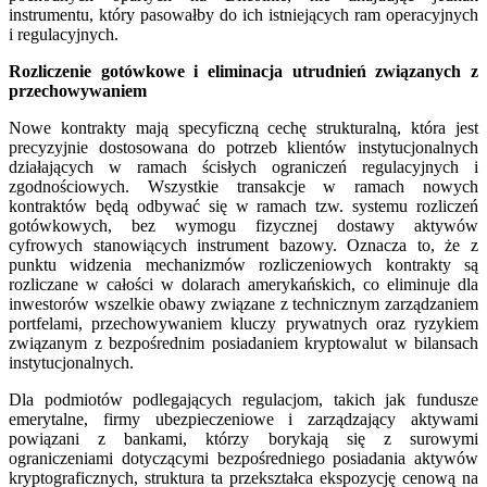
instrumentu, który pasowałby do ich istniejących ram operacyjnych
i regulacyjnych.
Rozliczenie gotówkowe i eliminacja utrudnień związanych z
przechowywaniem
Nowe kontrakty mają specyficzną cechę strukturalną, która jest
precyzyjnie dostosowana do potrzeb klientów instytucjonalnych
działających w ramach ścisłych ograniczeń regulacyjnych i
zgodnościowych. Wszystkie transakcje w ramach nowych
kontraktów będą odbywać się w ramach tzw. systemu rozliczeń
gotówkowych, bez wymogu fizycznej dostawy aktywów
cyfrowych stanowiących instrument bazowy. Oznacza to, że z
punktu widzenia mechanizmów rozliczeniowych kontrakty są
rozliczane w całości w dolarach amerykańskich, co eliminuje dla
inwestorów wszelkie obawy związane z technicznym zarządzaniem
portfelami, przechowywaniem kluczy prywatnych oraz ryzykiem
związanym z bezpośrednim posiadaniem kryptowalut w bilansach
instytucjonalnych.
Dla podmiotów podlegających regulacjom, takich jak fundusze
emerytalne, firmy ubezpieczeniowe i zarządzający aktywami
powiązani z bankami, którzy borykają się z surowymi
ograniczeniami dotyczącymi bezpośredniego posiadania aktywów
kryptograficznych, struktura ta przekształca ekspozycję cenową na