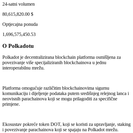
24-satni volumen
80,615,820.00 $
Optjecajna ponuda
1,696,575,450.53
O Polkadotu
ul 31, 12:44 PM
Aug 3, 11:44 PM
Polkadot je decentralizirana blockchain platforma osmišljena za
povezivanje više specijaliziranih blockchainova u jednu
interoperabilnu mrežu.
Platforma omogućuje različitim blockchainovima sigurnu
komunikaciju i dijeljenje podataka putem središnjeg relejnog lanca i
neovisnih parachainova koji se mogu prilagoditi za specifične
primjene.
Ekosustav pokreće token DOT, koji se koristi za upravljanje, staking
i povezivanje parachainova koji se spajaju na Polkadot mrežu.