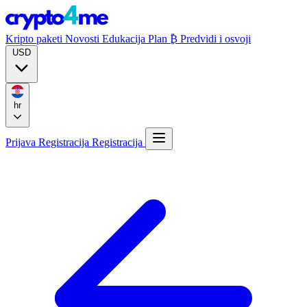
Kripto paketi
Novosti
Edukacija
Plan ₿
Predvidi i osvoji
USD
hr
Prijava
Registracija
Registracija