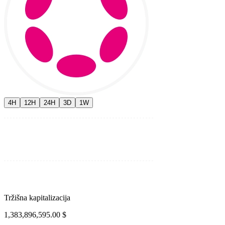
4H
12H
24H
3D
1W
Tržišna kapitalizacija
1,383,896,595.00 $