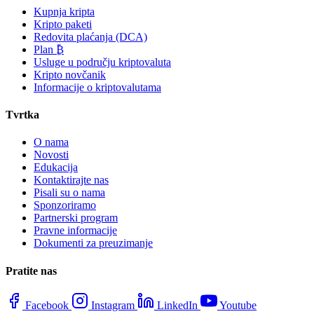
Kupnja kripta
Kripto paketi
Redovita plaćanja (DCA)
Plan ₿
Usluge u području kriptovaluta
Kripto novčanik
Informacije o kriptovalutama
Tvrtka
O nama
Novosti
Edukacija
Kontaktirajte nas
Pisali su o nama
Sponzoriramo
Partnerski program
Pravne informacije
Dokumenti za preuzimanje
Pratite nas
Facebook
Instagram
LinkedIn
Youtube