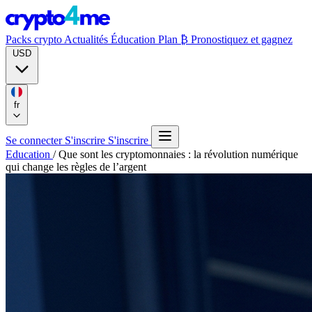
Packs crypto
Actualités
Éducation
Plan ₿
Pronostiquez et gagnez
USD
fr
Se connecter
S'inscrire
S'inscrire
Education
/
Que sont les cryptomonnaies : la révolution numérique
qui change les règles de l’argent