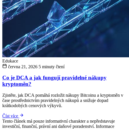
Edukace
června 21, 2026
5 minuty čtení
Co je DCA a jak fungují pravidelné nákupy
kryptoměn?
Zjistěte, jak DCA pomáhá rozložit nákupy Bitcoinu a kryptoměn v
čase prostřednictvím pravidelných nákupů a snižuje dopad
krátkodobých cenových výkyvů.
Číst více
Tento článek má pouze informativní charakter a nepředstavuje
investiční, finanční, právní ani daňové poradenství. Informace