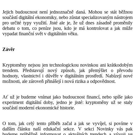
Jejich budoucnost není jednoznačně daná. Mohou se stát běžnou
součástí digitální ekonomiky, nebo zůstat specializovaným nástrojem
pro určité typy využití. Jisté ale je, že už dnes zásadně proměnily
debatu o tom, co peníze jsou, kdo je má kontrolovat a jak může
vypadat finanční svět v digitálním věku.
Závěr
Kryptoměny nejsou jen technologickou novinkou ani krátkodobým
trendem. Představují nový způsob, jak přemýšlet o převodu
hodnoty, vlastnictví i důvěře v digitálním prostředí. Nabízejí nové
možnosti, ale zároveň přinášejí i nová rizika a odpovědnost.
Ať už je budeme vnímat jako budoucnost financí, nebo spíše jako
experiment digitální doby, jedno je jisté: kryptoměny už se staly
součástí moderní ekonomické historie.
O tom, jak celý tento příběh začal a jak se vyvíjel, si povíme v
dalším článku naší edukační sekce. V sekci Novinky vás pak
budeme průběžně informovat o aktuálních trendech a vývoji ve