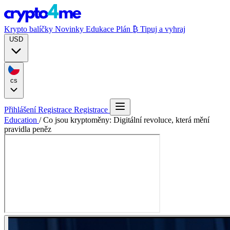
Krypto balíčky
Novinky
Edukace
Plán ₿
Tipuj a vyhraj
USD
cs
Přihlášení
Registrace
Registrace
Education
/
Co jsou kryptoměny: Digitální revoluce, která mění
pravidla peněz