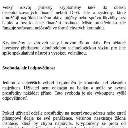
Velký rozvoj přinesly kryptoměny také do oblasti
decentralizovaných financí neboli DeFi. Jde o systémy, které
umožňují například směnu aktiv, půjčky nebo správu likvidity bez
banky a bez klasické finanční instituce. Místo prostředníka zde
funguje software, nejčastěji ve formě chytrých kontraktů.
Kryptoměny se zároveň staly i novou třídou aktiv. Pro některé
investory představují dlouhodobou technologickou sázku, pro jiné
spíše spekulativní nástroj s vysokou volatilitou.
Svoboda, ale i odpovědnost
Jednou z největších výhod kryptoměn je kontrola nad vlastním
majetkem. Uživatel není odkázán na banku a může se svými
prostředky nakládat přímo. Tato svoboda je ale vykoupena vyšší
odpovědností.
Pokud uživatel odešle prostředky na nesprávnou adresu nebo ztratí
přístupové údaje ke své peněžence, většinou neexistuje žádná
instituce, která by chybu napravila. Kryptoměny se proto od