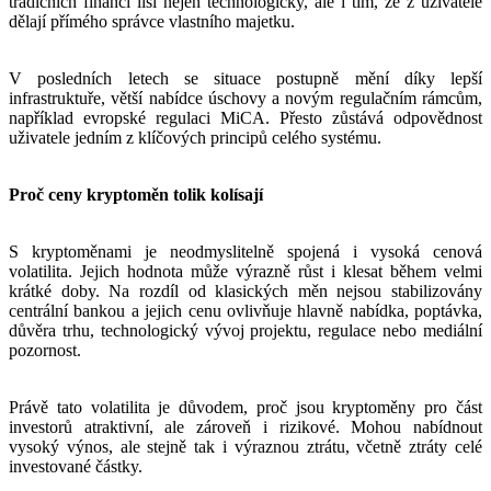
tradičních financí liší nejen technologicky, ale i tím, že z uživatele
dělají přímého správce vlastního majetku.
V posledních letech se situace postupně mění díky lepší
infrastruktuře, větší nabídce úschovy a novým regulačním rámcům,
například evropské regulaci MiCA. Přesto zůstává odpovědnost
uživatele jedním z klíčových principů celého systému.
Proč ceny kryptoměn tolik kolísají
S kryptoměnami je neodmyslitelně spojená i vysoká cenová
volatilita. Jejich hodnota může výrazně růst i klesat během velmi
krátké doby. Na rozdíl od klasických měn nejsou stabilizovány
centrální bankou a jejich cenu ovlivňuje hlavně nabídka, poptávka,
důvěra trhu, technologický vývoj projektu, regulace nebo mediální
pozornost.
Právě tato volatilita je důvodem, proč jsou kryptoměny pro část
investorů atraktivní, ale zároveň i rizikové. Mohou nabídnout
vysoký výnos, ale stejně tak i výraznou ztrátu, včetně ztráty celé
investované částky.