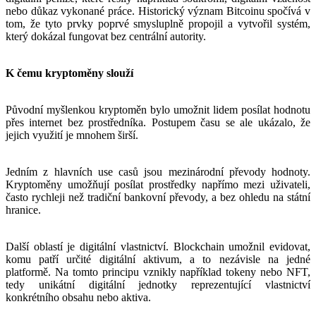
nebo důkaz vykonané práce. Historický význam Bitcoinu spočívá v
tom, že tyto prvky poprvé smysluplně propojil a vytvořil systém,
který dokázal fungovat bez centrální autority.
K čemu kryptoměny slouží
Původní myšlenkou kryptoměn bylo umožnit lidem posílat hodnotu
přes internet bez prostředníka. Postupem času se ale ukázalo, že
jejich využití je mnohem širší.
Jedním z hlavních use casů jsou mezinárodní převody hodnoty.
Kryptoměny umožňují posílat prostředky napřímo mezi uživateli,
často rychleji než tradiční bankovní převody, a bez ohledu na státní
hranice.
Další oblastí je digitální vlastnictví. Blockchain umožnil evidovat,
komu patří určité digitální aktivum, a to nezávisle na jedné
platformě. Na tomto principu vznikly například tokeny nebo NFT,
tedy unikátní digitální jednotky reprezentující vlastnictví
konkrétního obsahu nebo aktiva.