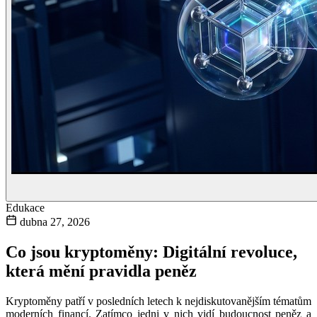
Edukace
dubna 27, 2026
Co jsou kryptoměny: Digitální revoluce,
která mění pravidla peněz
Kryptoměny patří v posledních letech k nejdiskutovanějším tématům
moderních financí. Zatímco jedni v nich vidí budoucnost peněz a