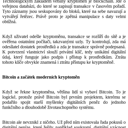
Technologickým základem většiny kryptoměn je blockchain. Jde o
veřejnou databázi, do které se zapisují transakce v časovém pořadí.
Tyto záznamy jsou seskupovány do bloků, které na sebe navazují a
vytvářejí řetězec. Právě proto je zpětná manipulace s daty velmi
obtížná.
Když uživatel odešle kryptoměnu, transakce se rozšíří do sítě a je
ověřena ostatními počítači, takzvanými uzly. Ty kontrolují, zda má
odesílatel dostatek prostředků a zda je transakce správně podepsaná.
K potvrzení vlastnictví slouží privátní klíč, tedy unikátní digitální
údaj, který funguje jako podpis i přístup k prostředkům. Ztráta
tohoto klíče obvykle znamená i ztrátu přístupu ke kryptoměně.
Bitcoin a začátek moderních kryptoměn
Když se řekne kryptoměna, většina lidí si vybaví Bitcoin. To je
logické, protože právě Bitcoin byl prvním projektem, kterému se
podařilo spojit starší myšlenky digitálních peněz do jednoho
funkčního a dlouhodobě životaschopného systému.
Bitcoin ale nevznikl z ničeho. Už před ním existovala řada pokusů o
digitální peníze, které řešily například soukromí, digitální vzácnost