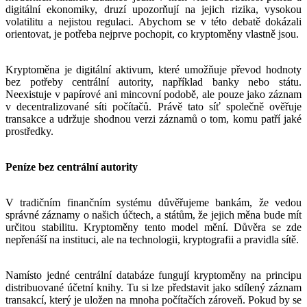
digitální ekonomiky, druzí upozorňují na jejich rizika, vysokou
volatilitu a nejistou regulaci. Abychom se v této debatě dokázali
orientovat, je potřeba nejprve pochopit, co kryptoměny vlastně jsou.
Kryptoměna je digitální aktivum, které umožňuje převod hodnoty
bez potřeby centrální autority, například banky nebo státu.
Neexistuje v papírové ani mincovní podobě, ale pouze jako záznam
v decentralizované síti počítačů. Právě tato síť společně ověřuje
transakce a udržuje shodnou verzi záznamů o tom, komu patří jaké
prostředky.
Peníze bez centrální autority
V tradičním finančním systému důvěřujeme bankám, že vedou
správné záznamy o našich účtech, a státům, že jejich měna bude mít
určitou stabilitu. Kryptoměny tento model mění. Důvěra se zde
nepřenáší na instituci, ale na technologii, kryptografii a pravidla sítě.
Namísto jedné centrální databáze fungují kryptoměny na principu
distribuované účetní knihy. Tu si lze představit jako sdílený záznam
transakcí, který je uložen na mnoha počítačích zároveň. Pokud by se