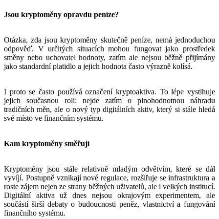
Jsou kryptoměny opravdu peníze?
Otázka, zda jsou kryptoměny skutečně peníze, nemá jednoduchou
odpověď. V určitých situacích mohou fungovat jako prostředek
směny nebo uchovatel hodnoty, zatím ale nejsou běžně přijímány
jako standardní platidlo a jejich hodnota často výrazně kolísá.
I proto se často používá označení kryptoaktiva. To lépe vystihuje
jejich současnou roli: nejde zatím o plnohodnotnou náhradu
tradičních měn, ale o nový typ digitálních aktiv, který si stále hledá
své místo ve finančním systému.
Kam kryptoměny směřují
Kryptoměny jsou stále relativně mladým odvětvím, které se dál
vyvíjí. Postupně vznikají nové regulace, rozšiřuje se infrastruktura a
roste zájem nejen ze strany běžných uživatelů, ale i velkých institucí.
Digitální aktiva už dnes nejsou okrajovým experimentem, ale
součástí širší debaty o budoucnosti peněz, vlastnictví a fungování
finančního systému.