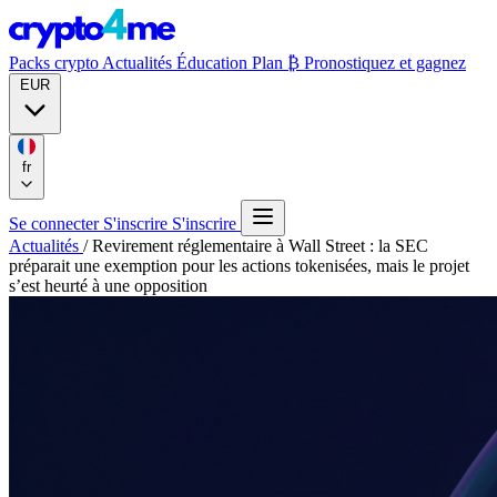
Packs crypto
Actualités
Éducation
Plan ₿
Pronostiquez et gagnez
EUR
fr
Se connecter
S'inscrire
S'inscrire
Actualités
/
Revirement réglementaire à Wall Street : la SEC
préparait une exemption pour les actions tokenisées, mais le projet
s’est heurté à une opposition