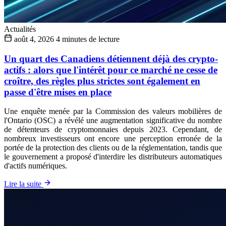
Actualités
août 4, 2026
4 minutes de lecture
Un quart des Canadiens détiennent déjà des crypto-
actifs : alors que l'intérêt pour ce marché ne cesse de
croître, des règles plus strictes sont également en
passe d'être mises en place
Une enquête menée par la Commission des valeurs mobilières de
l'Ontario (OSC) a révélé une augmentation significative du nombre
de détenteurs de cryptomonnaies depuis 2023. Cependant, de
nombreux investisseurs ont encore une perception erronée de la
portée de la protection des clients ou de la réglementation, tandis que
le gouvernement a proposé d'interdire les distributeurs automatiques
d'actifs numériques.
Lire la suite