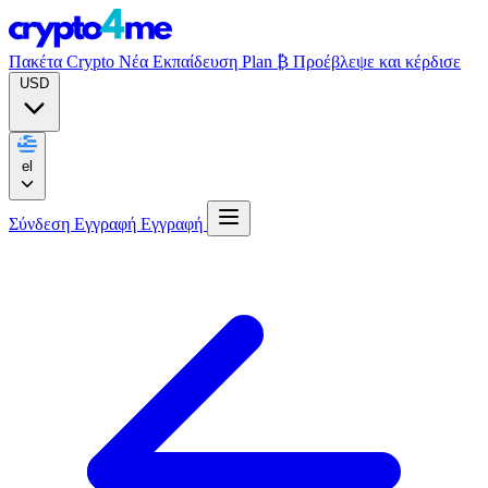
Πακέτα Crypto
Νέα
Εκπαίδευση
Plan ₿
Προέβλεψε και κέρδισε
USD
el
Σύνδεση
Εγγραφή
Εγγραφή