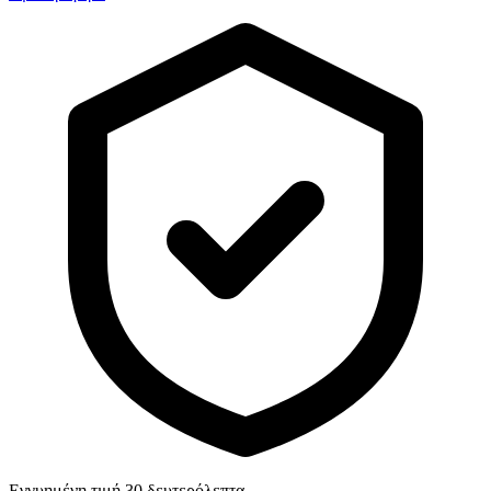
Εγγυημένη τιμή 30 δευτερόλεπτα