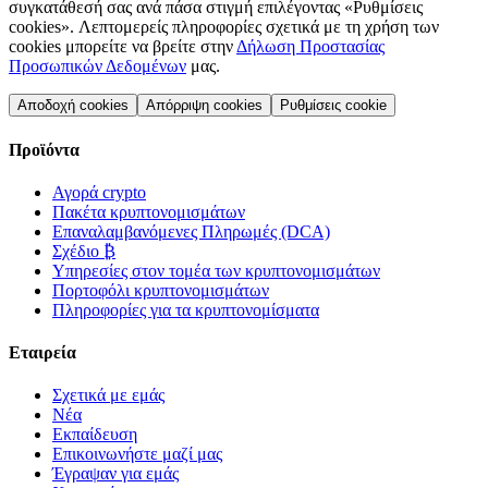
συγκατάθεσή σας ανά πάσα στιγμή επιλέγοντας «Ρυθμίσεις
cookies». Λεπτομερείς πληροφορίες σχετικά με τη χρήση των
cookies μπορείτε να βρείτε στην
Δήλωση Προστασίας
Προσωπικών Δεδομένων
μας.
Αποδοχή cookies
Απόρριψη cookies
Ρυθμίσεις cookie
Προϊόντα
Αγορά crypto
Πακέτα κρυπτονομισμάτων
Επαναλαμβανόμενες Πληρωμές (DCA)
Σχέδιο ₿
Υπηρεσίες στον τομέα των κρυπτονομισμάτων
Πορτοφόλι κρυπτονομισμάτων
Πληροφορίες για τα κρυπτονομίσματα
Εταιρεία
Σχετικά με εμάς
Νέα
Εκπαίδευση
Επικοινωνήστε μαζί μας
Έγραψαν για εμάς