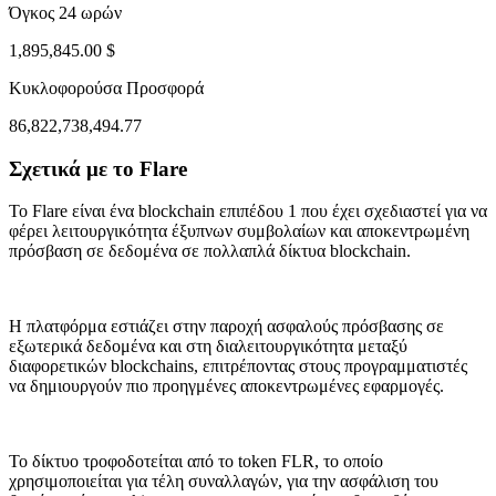
Όγκος 24 ωρών
1,895,845.00 $
Κυκλοφορούσα Προσφορά
86,822,738,494.77
Σχετικά με το Flare
ug 1, 05:37 AM
Aug 4, 04:37 PM
Το Flare είναι ένα blockchain επιπέδου 1 που έχει σχεδιαστεί για να
φέρει λειτουργικότητα έξυπνων συμβολαίων και αποκεντρωμένη
πρόσβαση σε δεδομένα σε πολλαπλά δίκτυα blockchain.
Η πλατφόρμα εστιάζει στην παροχή ασφαλούς πρόσβασης σε
εξωτερικά δεδομένα και στη διαλειτουργικότητα μεταξύ
διαφορετικών blockchains, επιτρέποντας στους προγραμματιστές
να δημιουργούν πιο προηγμένες αποκεντρωμένες εφαρμογές.
Το δίκτυο τροφοδοτείται από το token FLR, το οποίο
χρησιμοποιείται για τέλη συναλλαγών, για την ασφάλιση του