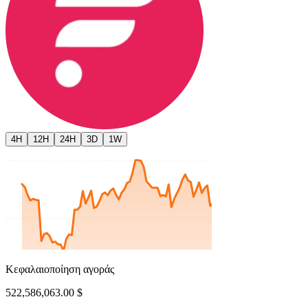
4H
12H
24H
3D
1W
Κεφαλαιοποίηση αγοράς
522,586,063.00 $