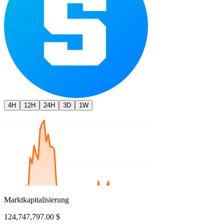
4H
12H
24H
3D
1W
Marktkapitalisierung
124,747,797.00 $