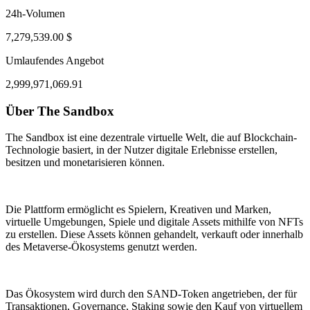
24h-Volumen
7,279,539.00 $
Umlaufendes Angebot
2,999,971,069.91
Über The Sandbox
ug 3, 10:27 AM
Aug 6, 09:27 PM
The Sandbox ist eine dezentrale virtuelle Welt, die auf Blockchain-
Technologie basiert, in der Nutzer digitale Erlebnisse erstellen,
besitzen und monetarisieren können.
Die Plattform ermöglicht es Spielern, Kreativen und Marken,
virtuelle Umgebungen, Spiele und digitale Assets mithilfe von NFTs
zu erstellen. Diese Assets können gehandelt, verkauft oder innerhalb
des Metaverse-Ökosystems genutzt werden.
Das Ökosystem wird durch den SAND-Token angetrieben, der für
Transaktionen, Governance, Staking sowie den Kauf von virtuellem