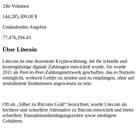
24h-Volumen
144,285,309.00 $
Umlaufendes Angebot
77,476,294.43
Über Litecoin
ug 3, 08:13 PM
Aug 7, 07:13 AM
Litecoin ist eine dezentrale Kryptowährung, die für schnelle und
kostengünstige digitale Zahlungen entwickelt wurde. Sie wurde
2011 als Peer-to-Peer-Zahlungsnetzwerk geschaffen, das es Nutzern
ermöglicht, weltweit Gelder zu senden und zu empfangen, ohne auf
zentralisierte Institutionen angewiesen zu sein.
Oft als „Silber zu Bitcoins Gold“ bezeichnet, wurde Litecoin als
leichtere und schnellere Alternative zu Bitcoin entwickelt und bietet
schnellere Transaktionsbestätigungszeiten sowie niedrigere
Gebühren.