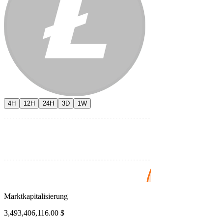
4H
12H
24H
3D
1W
Marktkapitalisierung
3,493,406,116.00 $