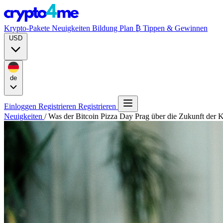
Krypto-Pakete
Neuigkeiten
Bildung
Plan ₿
Tippen & Gewinnen
USD
de
Einloggen
Registrieren
Registrieren
Neuigkeiten
/
Was der Bitcoin Pizza Day Prag über die Zukunft der 