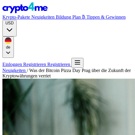
Krypto-Pakete
Neuigkeiten
Bildung
Plan ₿
Tippen & Gewinnen
USD
de
Einloggen
Registrieren
Registrieren
Neuigkeiten
/
Was der Bitcoin Pizza Day Prag über die Zukunft der
Kryptowährungen verriet