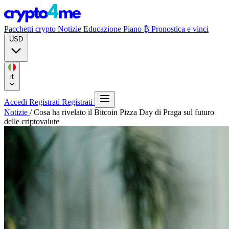
Pacchetti crypto
Notizie
Educazione
Piano ₿
Pronostica e vinci
USD
it
Accedi
Registrati
Registrati
Notizie
/
Cosa ha rivelato il Bitcoin Pizza Day di Praga sul futuro
delle criptovalute