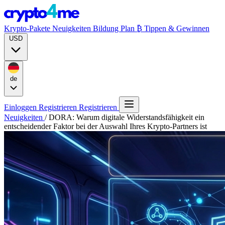
Krypto-Pakete
Neuigkeiten
Bildung
Plan ₿
Tippen & Gewinnen
USD
de
Einloggen
Registrieren
Registrieren
Neuigkeiten
/
DORA: Warum digitale Widerstandsfähigkeit ein
entscheidender Faktor bei der Auswahl Ihres Krypto-Partners ist