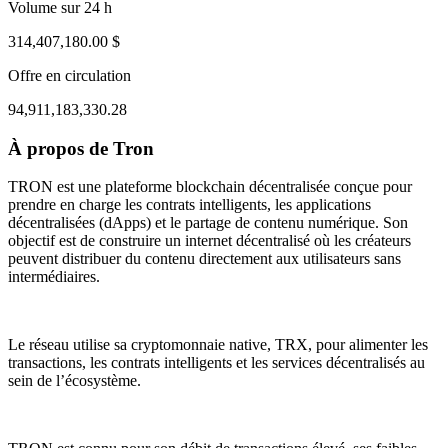
Volume sur 24 h
314,407,180.00 $
Offre en circulation
94,911,183,330.28
À propos de Tron
ul 31, 08:04 PM
Aug 4, 07:04 AM
TRON est une plateforme blockchain décentralisée conçue pour
prendre en charge les contrats intelligents, les applications
décentralisées (dApps) et le partage de contenu numérique. Son
objectif est de construire un internet décentralisé où les créateurs
peuvent distribuer du contenu directement aux utilisateurs sans
intermédiaires.
Le réseau utilise sa cryptomonnaie native, TRX, pour alimenter les
transactions, les contrats intelligents et les services décentralisés au
sein de l’écosystème.