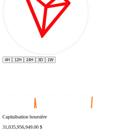
4H
12H
24H
3D
1W
Capitalisation boursière
31,035,956,949.00 $