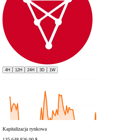
4H
12H
24H
3D
1W
Kapitalizacja rynkowa
135,648,826.00 $