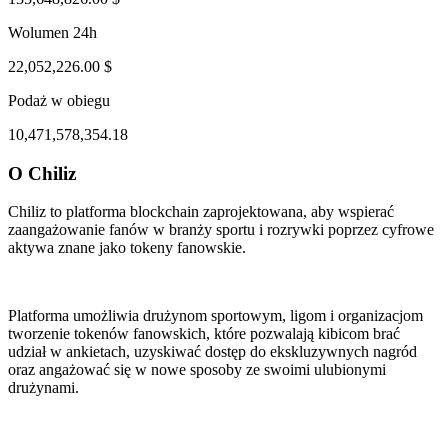
Wolumen 24h
22,052,226.00 $
Podaż w obiegu
10,471,578,354.18
O Chiliz
ul 30, 02:13 PM
Aug 3, 01:13 AM
Chiliz to platforma blockchain zaprojektowana, aby wspierać
zaangażowanie fanów w branży sportu i rozrywki poprzez cyfrowe
aktywa znane jako tokeny fanowskie.
Platforma umożliwia drużynom sportowym, ligom i organizacjom
tworzenie tokenów fanowskich, które pozwalają kibicom brać
udział w ankietach, uzyskiwać dostęp do ekskluzywnych nagród
oraz angażować się w nowe sposoby ze swoimi ulubionymi
drużynami.