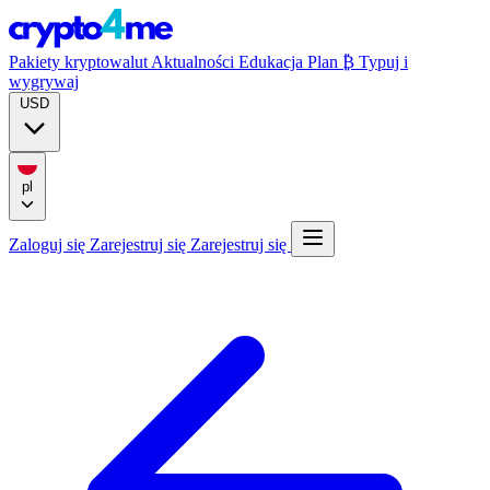
Pakiety kryptowalut
Aktualności
Edukacja
Plan ₿
Typuj i
wygrywaj
USD
pl
Zaloguj się
Zarejestruj się
Zarejestruj się