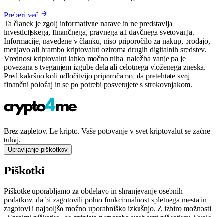
Preberi več
Ta članek je zgolj informativne narave in ne predstavlja
investicijskega, finančnega, pravnega ali davčnega svetovanja.
Informacije, navedene v članku, niso priporočilo za nakup, prodajo,
menjavo ali hrambo kriptovalut oziroma drugih digitalnih sredstev.
Vrednost kriptovalut lahko močno niha, naložba vanje pa je
povezana s tveganjem izgube dela ali celotnega vloženega zneska.
Pred kakršno koli odločitvijo priporočamo, da pretehtate svoj
finančni položaj in se po potrebi posvetujete s strokovnjakom.
Brez zapletov. Le kripto. Vaše potovanje v svet kriptovalut se začne
tukaj.
Upravljanje piškotkov
Piškotki
Piškotke uporabljamo za obdelavo in shranjevanje osebnih
podatkov, da bi zagotovili polno funkcionalnost spletnega mesta in
zagotovili najboljšo možno uporabniško izkušnjo. Z izbiro možnosti