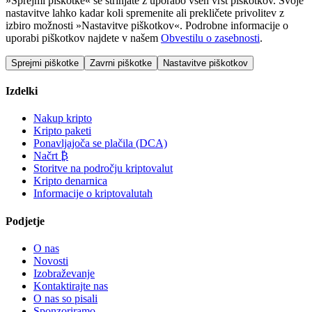
»Sprejmi piškotke« se strinjate z uporabo vseh vrst piškotkov. Svoje
nastavitve lahko kadar koli spremenite ali prekličete privolitev z
izbiro možnosti »Nastavitve piškotkov«. Podrobne informacije o
uporabi piškotkov najdete v našem
Obvestilu o zasebnosti
.
Sprejmi piškotke
Zavrni piškotke
Nastavitve piškotkov
Izdelki
Nakup kripto
Kripto paketi
Ponavljajoča se plačila (DCA)
Načrt ₿
Storitve na področju kriptovalut
Kripto denarnica
Informacije o kriptovalutah
Podjetje
O nas
Novosti
Izobraževanje
Kontaktirajte nas
O nas so pisali
Sponzoriramo