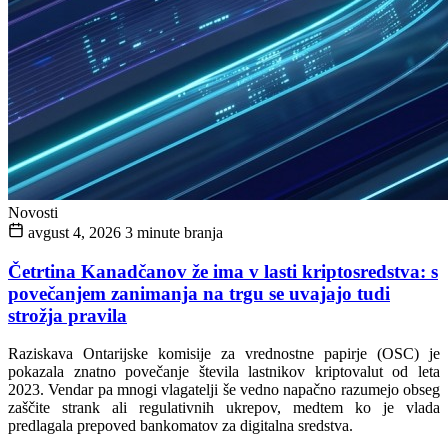
Novosti
avgust 4, 2026
3 minute branja
Četrtina Kanadčanov že ima v lasti kriptosredstva: s
povečanjem zanimanja na trgu se uvajajo tudi
strožja pravila
Raziskava Ontarijske komisije za vrednostne papirje (OSC) je
pokazala znatno povečanje števila lastnikov kriptovalut od leta
2023. Vendar pa mnogi vlagatelji še vedno napačno razumejo obseg
zaščite strank ali regulativnih ukrepov, medtem ko je vlada
predlagala prepoved bankomatov za digitalna sredstva.