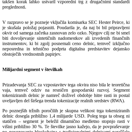
takšen korak lahko ustvaril vzporedni trg z drugačnimi standardi
preglednosti.
V razpravo se je pozneje vključila komisarka SEC Hester Peirce, ki
je skušala položaj pojasniti. Poudarila je, da naj bi bil pripravljeni
okvir od samega začetka zasnovan zelo ozko. Njegov cilj ne bi smel
biti dovoljevanje sintetičnih nadomestkov ali izvedenih finančnih
instrumentov, ki bi zgolj posnemali ceno delnic, temveč izključno
neposredna in tehnično podprta digitalna predstavitev dejansko
obstoječih vrednostnih papirjev.
Milijardni segment v številkah
Prizadevanja SEC za vzpostavitev tega okvira niso bila le teoretična
vaja, temveč odziv na resničen gospodarski razvoj. Segment
tokeniziranih delnic je namreč doživel obdobje hitre rasti in postal
uveljavljen del širšega trenda tokenizacije realnih sredstev (RWA).
Po poznejših tržnih poročilih je skupna velikost trga tokeniziranih
delnic dosegla približno 1,4 milijarde USD. Poleg tega ta obseg ni
statičen – segment je beležil dinamično medletno stopnjo rasti v
višini približno 30 %. Te številke jasno kažejo, da je povpraševanje
po povezovanju blockchaina s tradicionalnimi delnicami naraščalo