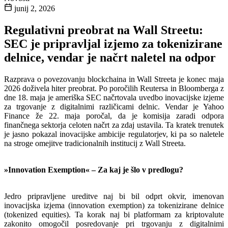
junij 2, 2026
Regulativni preobrat na Wall Streetu:
SEC je pripravljal izjemo za tokenizirane
delnice, vendar je načrt naletel na odpor
Razprava o povezovanju blockchaina in Wall Streeta je konec maja
2026 doživela hiter preobrat. Po poročilih Reutersa in Bloomberga z
dne 18. maja je ameriška SEC načrtovala uvedbo inovacijske izjeme
za trgovanje z digitalnimi različicami delnic. Vendar je Yahoo
Finance že 22. maja poročal, da je komisija zaradi odpora
finančnega sektorja celoten načrt za zdaj ustavila. Ta kratek trenutek
je jasno pokazal inovacijske ambicije regulatorjev, ki pa so naletele
na stroge omejitve tradicionalnih institucij z Wall Streeta.
»Innovation Exemption« – Za kaj je šlo v predlogu?
Jedro pripravljene ureditve naj bi bil odprt okvir, imenovan
inovacijska izjema (innovation exemption) za tokenizirane delnice
(tokenized equities). Ta korak naj bi platformam za kriptovalute
zakonito omogočil posredovanje pri trgovanju z digitalnimi