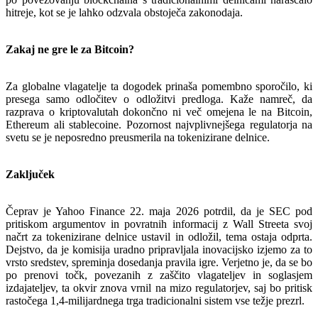
hitreje, kot se je lahko odzvala obstoječa zakonodaja.
Zakaj ne gre le za Bitcoin?
Za globalne vlagatelje ta dogodek prinaša pomembno sporočilo, ki
presega samo odločitev o odložitvi predloga. Kaže namreč, da
razprava o kriptovalutah dokončno ni več omejena le na Bitcoin,
Ethereum ali stablecoine. Pozornost najvplivnejšega regulatorja na
svetu se je neposredno preusmerila na tokenizirane delnice.
Zaključek
Čeprav je Yahoo Finance 22. maja 2026 potrdil, da je SEC pod
pritiskom argumentov in povratnih informacij z Wall Streeta svoj
načrt za tokenizirane delnice ustavil in odložil, tema ostaja odprta.
Dejstvo, da je komisija uradno pripravljala inovacijsko izjemo za to
vrsto sredstev, spreminja dosedanja pravila igre. Verjetno je, da se bo
po prenovi točk, povezanih z zaščito vlagateljev in soglasjem
izdajateljev, ta okvir znova vrnil na mizo regulatorjev, saj bo pritisk
rastočega 1,4-milijardnega trga tradicionalni sistem vse težje prezrl.