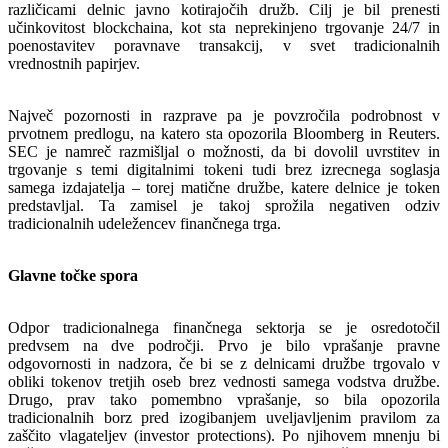
različicami delnic javno kotirajočih družb. Cilj je bil prenesti
učinkovitost blockchaina, kot sta neprekinjeno trgovanje 24/7 in
poenostavitev poravnave transakcij, v svet tradicionalnih
vrednostnih papirjev.
Največ pozornosti in razprave pa je povzročila podrobnost v
prvotnem predlogu, na katero sta opozorila Bloomberg in Reuters.
SEC je namreč razmišljal o možnosti, da bi dovolil uvrstitev in
trgovanje s temi digitalnimi tokeni tudi brez izrecnega soglasja
samega izdajatelja – torej matične družbe, katere delnice je token
predstavljal. Ta zamisel je takoj sprožila negativen odziv
tradicionalnih udeležencev finančnega trga.
Glavne točke spora
Odpor tradicionalnega finančnega sektorja se je osredotočil
predvsem na dve področji. Prvo je bilo vprašanje pravne
odgovornosti in nadzora, če bi se z delnicami družbe trgovalo v
obliki tokenov tretjih oseb brez vednosti samega vodstva družbe.
Drugo, prav tako pomembno vprašanje, so bila opozorila
tradicionalnih borz pred izogibanjem uveljavljenim pravilom za
zaščito vlagateljev (investor protections). Po njihovem mnenju bi