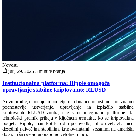
Novosti
julij 29, 2026
3 minute branja
Institucionalna platforma: Ripple omogoča
upravljanje stabilne kriptovalute RLUSD
Novo orodje, namenjeno podjetjem in finančnim institucijam, znatno
poenostavlja ustvarjanje, upravljanje in izplačilo stabilne
kriptovalute RLUSD znotraj ene same integrirane platforme. Ta
tehnološki premik prihaja v ključnem trenutku, ko se kriptovaluta
podjetja Ripple, manj kot leto dni po uvedbi, trdno uveljavlja med
desetimi največjimi stabilnimi kriptovalutami, vezanimi na ameriški
dolar, in širi svojo uporabo po celotnem trgu.