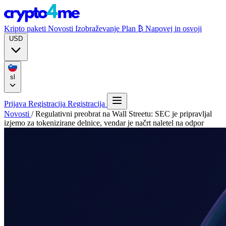
Kripto paketi
Novosti
Izobraževanje
Plan ₿
Napovej in osvoji
USD
sl
Prijava
Registracija
Registracija
Novosti
/
Regulativni preobrat na Wall Streetu: SEC je pripravljal
izjemo za tokenizirane delnice, vendar je načrt naletel na odpor