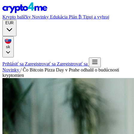
Krypto balíčky
Novinky
Edukácia
Plán ₿
Tipuj a vyhraj
EUR
sk
Prihlásiť sa
Zaregistrovať sa
Zaregistrovať sa
Novinky
/
Čo Bitcoin Pizza Day v Prahe odhalil o budúcnosti
kryptomien