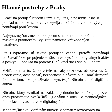
Hlavné postrehy z Prahy
Účasť na podujatí Bitcoin Pizza Day Prague poskytla jasnejší
pohľad na to, ako sa odvetvie vyvíja a akú úlohu v tomto vývoji
zohrávajú používatelia.
Najvýraznejšou zmenou bol posun smerom k dlhodobému
rozvoju a praktickému využitiu namiesto krátkodobých
naratívov.
Pre Crypto4me sú takéto podujatia cenné, pretože pomáhajú
udržiavať úzke prepojenie so širším ekosystémom digitálnych aktív
a poskytujú pohľad na potreby ľudí, ktorí dnes vstupujú na trh.
Vzhľadom na to, že odvetvie naďalej dozrieva, očakáva sa, že
vzdelávanie, dostupnosť, bezpečnosť a dôvera budú hrať ústrednú
úlohu v tom, ako používatelia využívajú Bitcoin a iné digitálne
aktíva.
Bitcoin, ktorý vznikol na základe jednoduchého nákupu pizze,
dnes predstavuje oveľa širšiu globálnu diskusiu o technológiách,
financiách a vlastníctve v digitálnej ére.
Jedna myšlienka, ktorá nám utkvela v pamäti z rozhovorov na