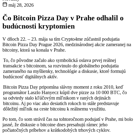
máj 28, 2026
Čo Bitcoin Pizza Day v Prahe odhalil o
budúcnosti kryptomien
V dňoch 22. – 23. mája sa tím Crypto4me zúčastnil podujatia
Bitcoin Pizza Day Prague 2026, medzinárodnej akcie zameranej na
bitcoiny, ktorá sa konala v Prahe.
To, čo pôvodne začalo ako symbolická oslava prvej reálnej
transakcie s bitcoinom, sa rozvinulo do globálneho podujatia
zameraného na myšlienky, technológie a diskusie, ktoré formujú
budúcnosť digitálnych aktív.
Bitcoin Pizza Day pripomína slávny moment z roku 2010, keď
programátor Laszlo Hanyecz kúpil dve pizze za 10 000 BTC, čo
sa odvtedy stalo kľúčovým míľnikom v raných dejinách
bitcoinu. Aj po viac ako desiatich rokoch to stále predstavuje
dôležitý míľnik na ceste bitcoinu k reálnemu využitiu.
Po tom, čo som strávil čas na tohtoročnom podujatí v Prahe, mi bolo
jasné, že diskusie o bitcoine dnes presahujú rámec jeho
počiatočných príbehov a krátkodobých trhových cyklov.