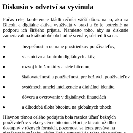
Diskusia v odvetví sa vyvinula
Počas celej konferencie kládli rečníci väčší dôraz na to, ako sa
Bitcoin a digitálne aktíva využívajú v praxi a čo je potrebné na
podporu ich širšieho prijatia. Namiesto toho, aby sa diskusie
zameriavali na krátkodobé obchodné scenáre, sústredili sa na:
● bezpečnosti a ochrane prostriedkov používateľov,
● vlastníctvo a kontrolu digitálnych aktív,
● rozvoj infraštruktúry a siete bitcoinu,
● škálovateľnosti a použiteľnosti pre bežných používateľov,
● systémoch umelej inteligencie a digitálnej identite,
● dôvera a overovanie v digitálnych financiách
● a dlhodobá úloha bitcoinu na globálnych trhoch.
Hlavnou témou celého podujatia bola rastúca účasť bežných
používateľov v ekosystéme bitcoinu. Hoci je bitcoin už dlho
dostupný v rôznych formách, pozornosť sa teraz presúva na