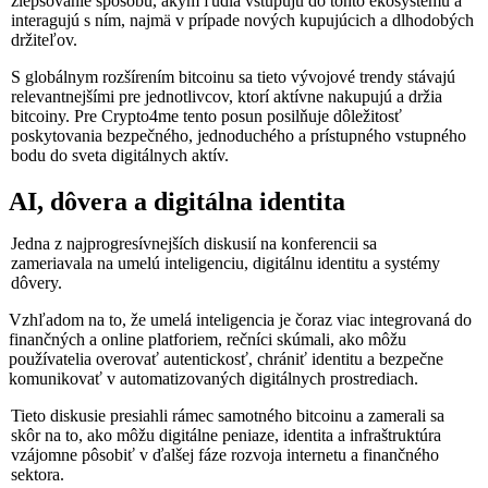
zlepšovanie spôsobu, akým ľudia vstupujú do tohto ekosystému a
interagujú s ním, najmä v prípade nových kupujúcich a dlhodobých
držiteľov.
S globálnym rozšírením bitcoinu sa tieto vývojové trendy stávajú
relevantnejšími pre jednotlivcov, ktorí aktívne nakupujú a držia
bitcoiny. Pre Crypto4me tento posun posilňuje dôležitosť
poskytovania bezpečného, jednoduchého a prístupného vstupného
bodu do sveta digitálnych aktív.
AI, dôvera a digitálna identita
Jedna z najprogresívnejších diskusií na konferencii sa
zameriavala na umelú inteligenciu, digitálnu identitu a systémy
dôvery.
Vzhľadom na to, že umelá inteligencia je čoraz viac integrovaná do
finančných a online platforiem, rečníci skúmali, ako môžu
používatelia overovať autentickosť, chrániť identitu a bezpečne
komunikovať v automatizovaných digitálnych prostrediach.
Tieto diskusie presiahli rámec samotného bitcoinu a zamerali sa
skôr na to, ako môžu digitálne peniaze, identita a infraštruktúra
vzájomne pôsobiť v ďalšej fáze rozvoja internetu a finančného
sektora.