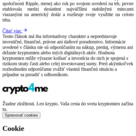
spoločnosti Ripple, menej ako rok po svojom uvedení na trh, pevne
etablovala medzi desiatimi najväčšími stabilnými mincami
viazanými na americký dolár a rozširuje svoje využitie na celom
trhu.
Čítať viac
Tento článok má iba informatívny charakter a nepredstavuje
investičné, finančné, právne ani daňové poradenstvo. Informácie
uvedené v článku nie sú odporúčaním na nákup, predaj, výmenu ani
držanie kryptomien alebo iných digitálnych aktív. Hodnota
kryptomien môže výrazne kolísať a investícia do nich je spojená s
rizikom straty časti alebo celej investovanej sumy. Pred akýmkoľvek
rozhodnutím odporúčame zvážiť vlastnú finančnú situáciu a
prípadne sa poradiť s odborníkom.
Žiadne zložitosti. Len krypto. Vaša cesta do sveta kryptomien začína
tu.
Spravovať cookies
Cookie