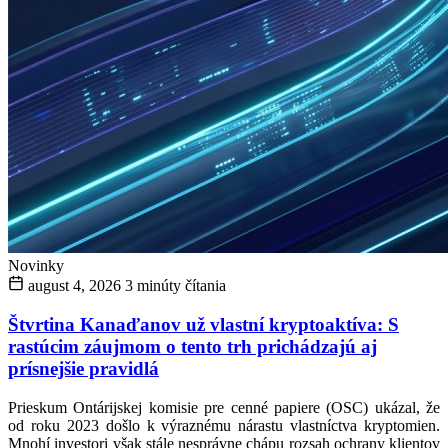
Novinky
august 4, 2026
3 minúty čítania
Štvrtina Kanaďanov už vlastní kryptoaktíva: S
rastúcim záujmom o tento trh prichádzajú aj
prísnejšie pravidlá
Prieskum Ontárijskej komisie pre cenné papiere (OSC) ukázal, že
od roku 2023 došlo k výraznému nárastu vlastníctva kryptomien.
Mnohí investori však stále nesprávne chápu rozsah ochrany klientov