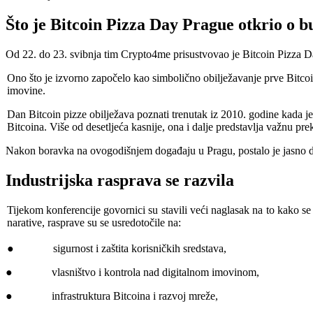
Što je Bitcoin Pizza Day Prague otkrio o b
Od 22. do 23. svibnja tim Crypto4me prisustvovao je Bitcoin Pizz
Ono što je izvorno započelo kao simbolično obilježavanje prve Bitcoin
imovine.
Dan Bitcoin pizze obilježava poznati trenutak iz 2010. godine kada je
Bitcoina. Više od desetljeća kasnije, ona i dalje predstavlja važnu pr
Nakon boravka na ovogodišnjem događaju u Pragu, postalo je jasno da 
Industrijska rasprava se razvila
Tijekom konferencije govornici su stavili veći naglasak na to kako se
narative, rasprave su se usredotočile na:
● sigurnost i zaštita korisničkih sredstava,
● vlasništvo i kontrola nad digitalnom imovinom,
● infrastruktura Bitcoina i razvoj mreže,