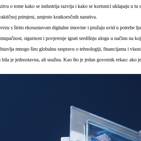
ivu o tome kako se industrija razvija i kako se korisnici uklapaju u tu 
ktičnoj primjeni, umjesto kratkoročnih narativa.
ezu s širim ekosustavom digitalne imovine i pružaju uvid u potrebe ljudi
istupačnost, sigurnost i povjerenje igrati središnju ulogu u načinu na k
stavlja mnogo širu globalnu raspravu o tehnologiji, financijama i vlasn
bila je jednostavna, ali snažna. Kao što je jedan govornik rekao: ako je