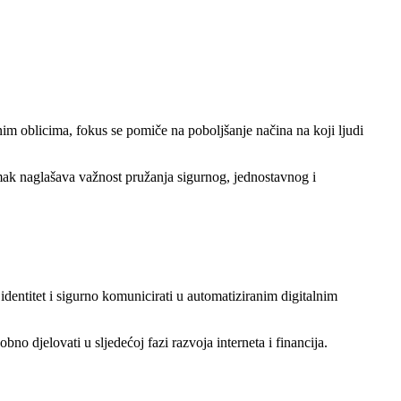
nim oblicima, fokus se pomiče na poboljšanje načina na koji ljudi
omak naglašava važnost pružanja sigurnog, jednostavnog i
i identitet i sigurno komunicirati u automatiziranim digitalnim
bno djelovati u sljedećoj fazi razvoja interneta i financija.