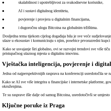
● skalabilnost i upotrebljivost za svakodnevne korisnike,
● AI i sustavi digitalnog identiteta,
● povjerenje i provjera u digitalnim financijama,
● i dugoročnu ulogu Bitcoina na globalnim tržištima.
Dosljedna tema tijekom cijelog događaja bila je sve veće sudjelovanje
ulaze u ekosustav i komuniciraju s njim, posebice prvorazredni kupci 
Kako se usvajanje širi globalno, ovi se razvojni trendovi sve više ti
pristupačnog ulaznog mjesta u digitalnu imovinu.
Vještačka inteligencija, povjerenje i digital
Jedna od najperspektivnijih rasprava na konferenciji usredotočila se na 
Kako se AI sve više integrira u financijske i internetske platforme, govo
okruženjima.
Te su rasprave išle dalje od samog Bitcoina, usredotočivši se umjesto to
Ključne poruke iz Praga