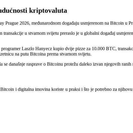
udućnosti kriptovaluta
a Day Prague 2026, međunarodnom događaju usmjerenom na Bitcoin u Pr
 transakcije u stvarnom svijetu preraslo je u globalni događaj usmjeren 
 programer Laszlo Hanyecz kupio dvije pizze za 10.000 BTC, transakciju
ekretnicu na putu Bitcoina prema stvarnom svijetu.
se današnje rasprave o Bitcoinu protežu daleko izvan njegovih ranih nar
 Bitcoin i digitalna imovina koriste u praksi i što je potrebno za njiho