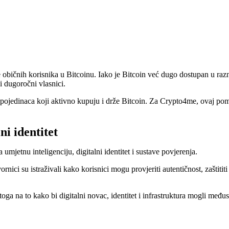
 običnih korisnika u Bitcoinu. Iako je Bitcoin već dugo dostupan u raz
i dugoročni vlasnici.
ču pojedinaca koji aktivno kupuju i drže Bitcoin. Za Crypto4me, ovaj p
ni identitet
umjetnu inteligenciju, digitalni identitet i sustave povjerenja.
rnici su istraživali kako korisnici mogu provjeriti autentičnost, zaštitit
ga na to kako bi digitalni novac, identitet i infrastruktura mogli međuso