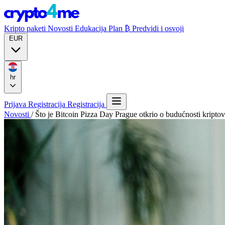
Kripto paketi
Novosti
Edukacija
Plan ₿
Predvidi i osvoji
EUR
hr
Prijava
Registracija
Registracija
Novosti
/
Što je Bitcoin Pizza Day Prague otkrio o budućnosti kriptov