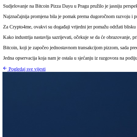
Sudjelovanje na Bitcoin Pizza Dayu u Pragu pružilo je jasniju perspekt
Najznačajnija promjena bila je pomak prema dugoročnom razvoju i pra
Za Crypto4me, ovakvi su događaji vrijedni jer pomažu održati blisku v
Kako industrija nastavlja sazrijevati, očekuje se da će obrazovanje, pr
Bitcoin, koji je započeo jednostavnom transakcijom pizzom, sada pred
Jedna opservacija koja nam je ostala u sjećanju iz razgovora na podiju 
Pogledaj sve vijesti