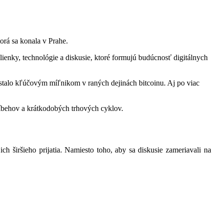
orá sa konala v Prahe.
ienky, technológie a diskusie, ktoré formujú budúcnosť digitálnych
talo kľúčovým míľnikom v raných dejinách bitcoinu. Aj po viac
príbehov a krátkodobých trhových cyklov.
ich širšieho prijatia. Namiesto toho, aby sa diskusie zameriavali na