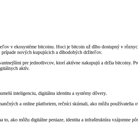
eľov v ekosystéme bitcoinu. Hoci je bitcoin už dlho dostupný v rôznyc
v prípade nových kupujúcich a dlhodobých držiteľov.
vantnejšími pre jednotlivcov, ktorí aktívne nakupujú a držia bitcoiny. 
itálnych aktív.
umelú inteligenciu, digitálnu identitu a systémy dôvery.
inančných a online platforiem, rečníci skúmali, ako môžu používatelia 
a to, ako môžu digitálne peniaze, identita a infraštruktúra vzájomne pôs