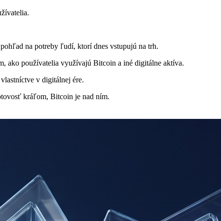
žívatelia.
ohľad na potreby ľudí, ktorí dnes vstupujú na trh.
ako používatelia využívajú Bitcoin a iné digitálne aktíva.
astníctve v digitálnej ére.
otovosť kráľom, Bitcoin je nad ním.