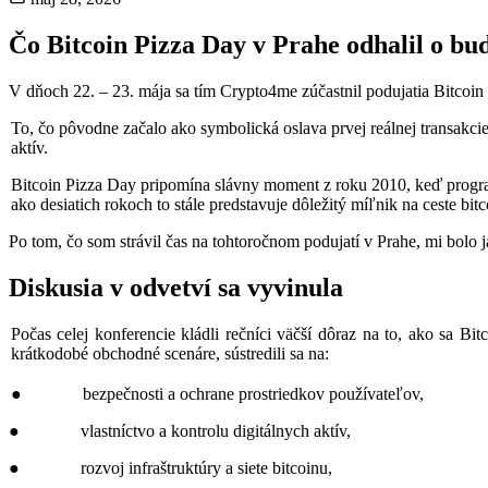
Čo Bitcoin Pizza Day v Prahe odhalil o bu
V dňoch 22. – 23. mája sa tím Crypto4me zúčastnil podujatia Bitcoin
To, čo pôvodne začalo ako symbolická oslava prvej reálnej transakci
aktív.
Bitcoin Pizza Day pripomína slávny moment z roku 2010, keď progra
ako desiatich rokoch to stále predstavuje dôležitý míľnik na ceste bit
Po tom, čo som strávil čas na tohtoročnom podujatí v Prahe, mi bolo 
Diskusia v odvetví sa vyvinula
Počas celej konferencie kládli rečníci väčší dôraz na to, ako sa Bit
krátkodobé obchodné scenáre, sústredili sa na:
● bezpečnosti a ochrane prostriedkov používateľov,
● vlastníctvo a kontrolu digitálnych aktív,
● rozvoj infraštruktúry a siete bitcoinu,