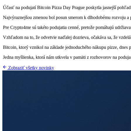
Účasť na podujatí Bitcoin Pizza Day Prague poskytla jasnejší pohľad 
Najvýraznejšou zmenou bol posun smerom k dlhodobému rozvoju a pr
Pre Crypto4me sú takéto podujatia cenné, pretože pomáhajú udržiavať
Vzhľadom na to, že odvetvie naďalej dozrieva, očakáva sa, že vzdeláv
Bitcoin, ktorý vznikol na základe jednoduchého nákupu pizze, dnes pre
Jedna myšlienka, ktorá nám utkvela v pamäti z rozhovorov na podujatí
Zobraziť všetky novinky