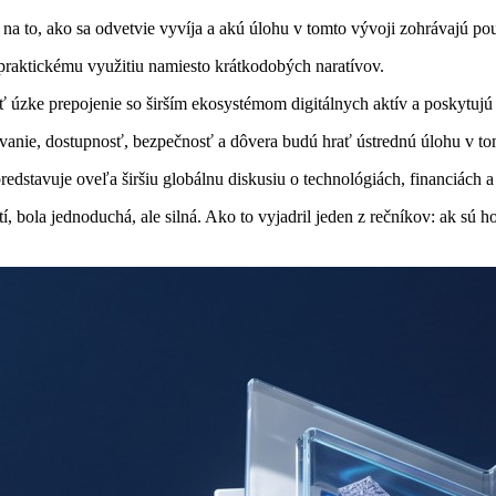
na to, ako sa odvetvie vyvíja a akú úlohu v tomto vývoji zohrávajú pou
aktickému využitiu namiesto krátkodobých naratívov.
 úzke prepojenie so širším ekosystémom digitálnych aktív a poskytujú p
anie, dostupnosť, bezpečnosť a dôvera budú hrať ústrednú úlohu v tom, 
dstavuje oveľa širšiu globálnu diskusiu o technológiách, financiách a vl
, bola jednoduchá, ale silná. Ako to vyjadril jeden z rečníkov: ak sú h