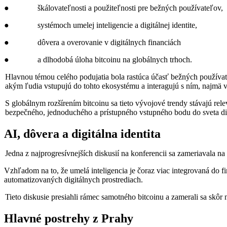
● škálovateľnosti a použiteľnosti pre bežných používateľov,
● systémoch umelej inteligencie a digitálnej identite,
● dôvera a overovanie v digitálnych financiách
● a dlhodobá úloha bitcoinu na globálnych trhoch.
Hlavnou témou celého podujatia bola rastúca účasť bežných používat
akým ľudia vstupujú do tohto ekosystému a interagujú s ním, najmä 
S globálnym rozšírením bitcoinu sa tieto vývojové trendy stávajú rele
bezpečného, jednoduchého a prístupného vstupného bodu do sveta dig
AI, dôvera a digitálna identita
Jedna z najprogresívnejších diskusií na konferencii sa zameriavala na 
Vzhľadom na to, že umelá inteligencia je čoraz viac integrovaná do f
automatizovaných digitálnych prostrediach.
Tieto diskusie presiahli rámec samotného bitcoinu a zamerali sa skôr n
Hlavné postrehy z Prahy