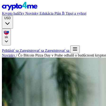
Krypto balíčky
Novinky
Edukácia
Plán ₿
Tipuj a vyhraj
USD
sk
Prihlásiť sa
Zaregistrovať sa
Zaregistrovať sa
Novinky
/
Čo Bitcoin Pizza Day v Prahe odhalil o budúcnosti krypto