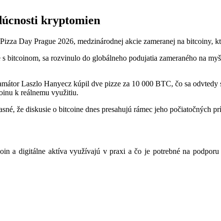
dúcnosti kryptomien
 Pizza Day Prague 2026, medzinárodnej akcie zameranej na bitcoiny, kt
e s bitcoinom, sa rozvinulo do globálneho podujatia zameraného na myšl
mátor Laszlo Hanyecz kúpil dve pizze za 10 000 BTC, čo sa odvtedy s
coinu k reálnemu využitiu.
jasné, že diskusie o bitcoine dnes presahujú rámec jeho počiatočných 
coin a digitálne aktíva využívajú v praxi a čo je potrebné na podporu 