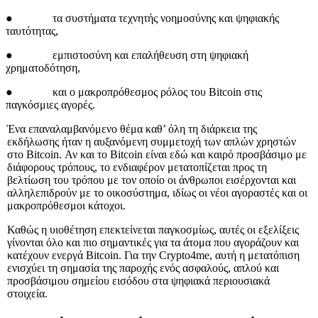
● τα συστήματα τεχνητής νοημοσύνης και ψηφιακής
ταυτότητας,
● εμπιστοσύνη και επαλήθευση στη ψηφιακή
χρηματοδότηση,
● και ο μακροπρόθεσμος ρόλος του Bitcoin στις
παγκόσμιες αγορές.
Ένα επαναλαμβανόμενο θέμα καθ’ όλη τη διάρκεια της
εκδήλωσης ήταν η αυξανόμενη συμμετοχή των απλών χρηστών
στο Bitcoin. Αν και το Bitcoin είναι εδώ και καιρό προσβάσιμο με
διάφορους τρόπους, το ενδιαφέρον μετατοπίζεται προς τη
βελτίωση του τρόπου με τον οποίο οι άνθρωποι εισέρχονται και
αλληλεπιδρούν με το οικοσύστημα, ιδίως οι νέοι αγοραστές και οι
μακροπρόθεσμοι κάτοχοι.
Καθώς η υιοθέτηση επεκτείνεται παγκοσμίως, αυτές οι εξελίξεις
γίνονται όλο και πιο σημαντικές για τα άτομα που αγοράζουν και
κατέχουν ενεργά Bitcoin. Για την Crypto4me, αυτή η μετατόπιση
ενισχύει τη σημασία της παροχής ενός ασφαλούς, απλού και
προσβάσιμου σημείου εισόδου στα ψηφιακά περιουσιακά
στοιχεία.