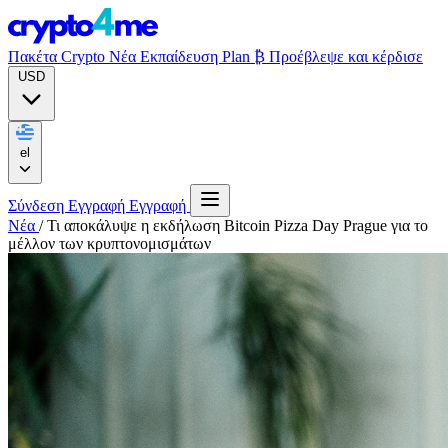
Πακέτα Crypto
Νέα
Εκπαίδευση
Plan ₿
Προέβλεψε και κέρδισε
USD
el
Σύνδεση
Εγγραφή
Εγγραφή
Νέα
/
Τι αποκάλυψε η εκδήλωση Bitcoin Pizza Day Prague για το
μέλλον των κρυπτονομισμάτων