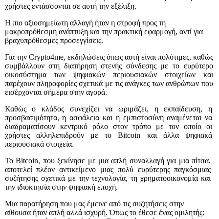
χρήστες εντάσσονται σε αυτή την εξέλιξη.
Η πιο αξιοσημείωτη αλλαγή ήταν η στροφή προς τη
μακροπρόθεσμη ανάπτυξη και την πρακτική εφαρμογή, αντί για
βραχυπρόθεσμες προσεγγίσεις.
Για την Crypto4me, εκδηλώσεις όπως αυτή είναι πολύτιμες, καθώς
συμβάλλουν στη διατήρηση στενής σύνδεσης με το ευρύτερο
οικοσύστημα των ψηφιακών περιουσιακών στοιχείων και
παρέχουν πληροφορίες σχετικά με τις ανάγκες των ανθρώπων που
εισέρχονται σήμερα στην αγορά.
Καθώς ο κλάδος συνεχίζει να ωριμάζει, η εκπαίδευση, η
προσβασιμότητα, η ασφάλεια και η εμπιστοσύνη αναμένεται να
διαδραματίσουν κεντρικό ρόλο στον τρόπο με τον οποίο οι
χρήστες αλληλεπιδρούν με το Bitcoin και άλλα ψηφιακά
περιουσιακά στοιχεία.
Το Bitcoin, που ξεκίνησε με μια απλή συναλλαγή για μια πίτσα,
αποτελεί πλέον αντικείμενο μιας πολύ ευρύτερης παγκόσμιας
συζήτησης σχετικά με την τεχνολογία, τη χρηματοοικονομία και
την ιδιοκτησία στην ψηφιακή εποχή.
Μια παρατήρηση που μας έμεινε από τις συζητήσεις στην
αίθουσα ήταν απλή αλλά ισχυρή. Όπως το έθεσε ένας ομιλητής: