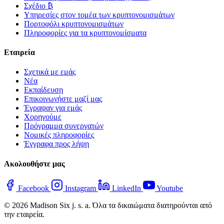
Σχέδιο ₿
Υπηρεσίες στον τομέα των κρυπτονομισμάτων
Πορτοφόλι κρυπτονομισμάτων
Πληροφορίες για τα κρυπτονομίσματα
Εταιρεία
Σχετικά με εμάς
Νέα
Εκπαίδευση
Επικοινωνήστε μαζί μας
Έγραψαν για εμάς
Χορηγούμε
Πρόγραμμα συνεργατών
Νομικές πληροφορίες
Έγγραφα προς λήψη
Ακολουθήστε μας
Facebook
Instagram
LinkedIn
Youtube
© 2026 Madison Six j. s. a. Όλα τα δικαιώματα διατηρούνται από
την εταιρεία.