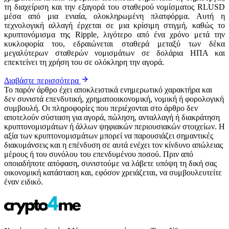
τη διαχείριση και την εξαγορά του σταθερού νομίσματος RLUSD
μέσα από μια ενιαία, ολοκληρωμένη πλατφόρμα. Αυτή η
τεχνολογική αλλαγή έρχεται σε μια κρίσιμη στιγμή, καθώς το
κρυπτονόμισμα της Ripple, λιγότερο από ένα χρόνο μετά την
κυκλοφορία του, εδραιώνεται σταθερά μεταξύ των δέκα
μεγαλύτερων σταθερών νομισμάτων σε δολάρια ΗΠΑ και
επεκτείνει τη χρήση του σε ολόκληρη την αγορά.
Διαβάστε περισσότερα
Το παρόν άρθρο έχει αποκλειστικά ενημερωτικό χαρακτήρα και
δεν συνιστά επενδυτική, χρηματοοικονομική, νομική ή φορολογική
συμβουλή. Οι πληροφορίες που περιέχονται στο άρθρο δεν
αποτελούν σύσταση για αγορά, πώληση, ανταλλαγή ή διακράτηση
κρυπτονομισμάτων ή άλλων ψηφιακών περιουσιακών στοιχείων. Η
αξία των κρυπτονομισμάτων μπορεί να παρουσιάζει σημαντικές
διακυμάνσεις και η επένδυση σε αυτά ενέχει τον κίνδυνο απώλειας
μέρους ή του συνόλου του επενδυμένου ποσού. Πριν από
οποιαδήποτε απόφαση, συνιστούμε να λάβετε υπόψη τη δική σας
οικονομική κατάσταση και, εφόσον χρειάζεται, να συμβουλευτείτε
έναν ειδικό.