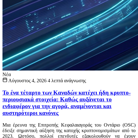
Νέα
Αύγουστος 4, 2026
4 λεπτά ανάγνωσης
Το ένα τέταρτο των Καναδών κατέχει ήδη κρυπτο-
περιουσιακά στοιχεία: Καθώς αυξάνεται το
ενδιαφέρον για την αγορά, αναμένονται και
αυστηρότεροι κανόνες
Μια έρευνα της Επιτροπής Κεφαλαιαγοράς του Οντάριο (OSC)
έδειξε σημαντική αύξηση της κατοχής κρυπτονομισμάτων από το
2023. Ωστόσο, πολλοί επενδυτές εξακολουθούν να έχουν