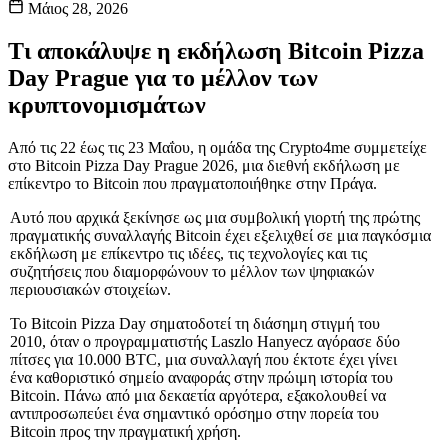
Μάιος 28, 2026
Τι αποκάλυψε η εκδήλωση Bitcoin Pizza
Day Prague για το μέλλον των
κρυπτονομισμάτων
Από τις 22 έως τις 23 Μαΐου, η ομάδα της Crypto4me συμμετείχε
στο Bitcoin Pizza Day Prague 2026, μια διεθνή εκδήλωση με
επίκεντρο το Bitcoin που πραγματοποιήθηκε στην Πράγα.
Αυτό που αρχικά ξεκίνησε ως μια συμβολική γιορτή της πρώτης
πραγματικής συναλλαγής Bitcoin έχει εξελιχθεί σε μια παγκόσμια
εκδήλωση με επίκεντρο τις ιδέες, τις τεχνολογίες και τις
συζητήσεις που διαμορφώνουν το μέλλον των ψηφιακών
περιουσιακών στοιχείων.
Το Bitcoin Pizza Day σηματοδοτεί τη διάσημη στιγμή του
2010, όταν ο προγραμματιστής Laszlo Hanyecz αγόρασε δύο
πίτσες για 10.000 BTC, μια συναλλαγή που έκτοτε έχει γίνει
ένα καθοριστικό σημείο αναφοράς στην πρώιμη ιστορία του
Bitcoin. Πάνω από μια δεκαετία αργότερα, εξακολουθεί να
αντιπροσωπεύει ένα σημαντικό ορόσημο στην πορεία του
Bitcoin προς την πραγματική χρήση.