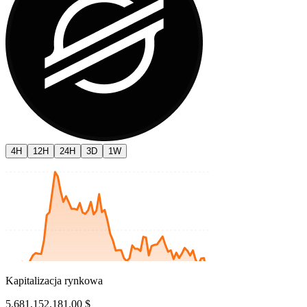
4H
12H
24H
3D
1W
Kapitalizacja rynkowa
5,681,152,181.00 $