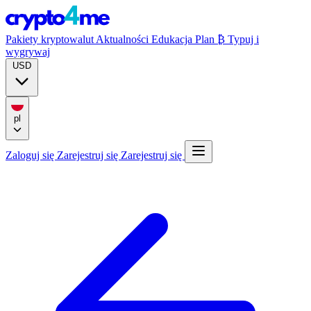
Pakiety kryptowalut
Aktualności
Edukacja
Plan ₿
Typuj i
wygrywaj
USD
pl
Zaloguj się
Zarejestruj się
Zarejestruj się