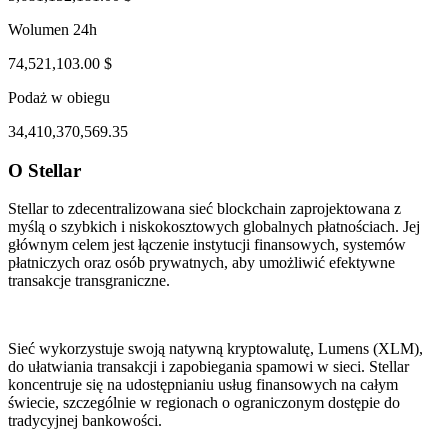
Wolumen 24h
74,521,103.00 $
Podaż w obiegu
34,410,370,569.35
O Stellar
ug 1, 06:23 PM
Aug 5, 05:23 AM
Stellar to zdecentralizowana sieć blockchain zaprojektowana z
myślą o szybkich i niskokosztowych globalnych płatnościach. Jej
głównym celem jest łączenie instytucji finansowych, systemów
płatniczych oraz osób prywatnych, aby umożliwić efektywne
transakcje transgraniczne.
Sieć wykorzystuje swoją natywną kryptowalutę, Lumens (XLM),
do ułatwiania transakcji i zapobiegania spamowi w sieci. Stellar
koncentruje się na udostępnianiu usług finansowych na całym
świecie, szczególnie w regionach o ograniczonym dostępie do
tradycyjnej bankowości.