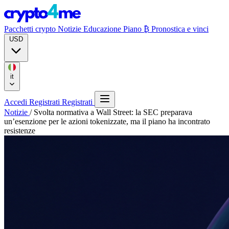
Pacchetti crypto
Notizie
Educazione
Piano ₿
Pronostica e vinci
USD
it
Accedi
Registrati
Registrati
Notizie
/
Svolta normativa a Wall Street: la SEC preparava
un’esenzione per le azioni tokenizzate, ma il piano ha incontrato
resistenze