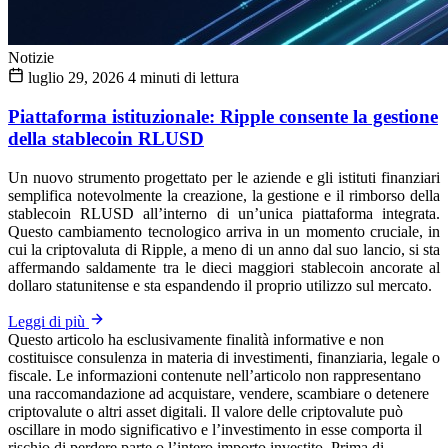
Notizie
luglio 29, 2026
4 minuti di lettura
Piattaforma istituzionale: Ripple consente la gestione
della stablecoin RLUSD
Un nuovo strumento progettato per le aziende e gli istituti finanziari
semplifica notevolmente la creazione, la gestione e il rimborso della
stablecoin RLUSD all’interno di un’unica piattaforma integrata.
Questo cambiamento tecnologico arriva in un momento cruciale, in
cui la criptovaluta di Ripple, a meno di un anno dal suo lancio, si sta
affermando saldamente tra le dieci maggiori stablecoin ancorate al
dollaro statunitense e sta espandendo il proprio utilizzo sul mercato.
Leggi di più
Questo articolo ha esclusivamente finalità informative e non
costituisce consulenza in materia di investimenti, finanziaria, legale o
fiscale. Le informazioni contenute nell’articolo non rappresentano
una raccomandazione ad acquistare, vendere, scambiare o detenere
criptovalute o altri asset digitali. Il valore delle criptovalute può
oscillare in modo significativo e l’investimento in esse comporta il
rischio di perdere parte o l’intero importo investito. Prima di