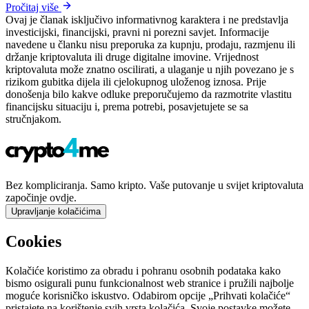
Pročitaj više
Ovaj je članak isključivo informativnog karaktera i ne predstavlja
investicijski, financijski, pravni ni porezni savjet. Informacije
navedene u članku nisu preporuka za kupnju, prodaju, razmjenu ili
držanje kriptovaluta ili druge digitalne imovine. Vrijednost
kriptovaluta može znatno oscilirati, a ulaganje u njih povezano je s
rizikom gubitka dijela ili cjelokupnog uloženog iznosa. Prije
donošenja bilo kakve odluke preporučujemo da razmotrite vlastitu
financijsku situaciju i, prema potrebi, posavjetujete se sa
stručnjakom.
Bez kompliciranja. Samo kripto. Vaše putovanje u svijet kriptovaluta
započinje ovdje.
Upravljanje kolačićima
Cookies
Kolačiće koristimo za obradu i pohranu osobnih podataka kako
bismo osigurali punu funkcionalnost web stranice i pružili najbolje
moguće korisničko iskustvo. Odabirom opcije „Prihvati kolačiće“
pristajete na korištenje svih vrsta kolačića. Svoje postavke možete