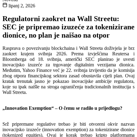
lipanj 2, 2026
Regulatorni zaokret na Wall Streetu:
SEC je pripremao izuzeće za tokenizirane
dionice, no plan je naišao na otpor
Rasprava o povezivanju blockchaina i Wall Streeta doživjela je brz
zaokret krajem svibnja 2026. Prema izvješćima Reutersa i
Bloomberga od 18. svibnja, američki SEC planirao je uvesti
inovacijsko izuzeće za trgovanje digitalnim verzijama dionica.
Međutim, Yahoo Finance već je 22. svibnja izvijestio da je komisija
zbog otpora financijskog sektora zasad obustavila cijeli plan. Ovaj
kratak trenutak jasno je pokazao inovacijske ambicije regulatora,
koje su ipak naišle na stroga ograničenja tradicionalnih institucija s
Wall Streeta.
„Innovation Exemption“ – O čemu se radilo u prijedlogu?
Srž pripremane regulative trebao je biti otvoreni okvir nazvan
inovacijsko izuzeće (innovation exemption) za tokenizirane dionice
(tokenized equities). Ovaj je korak trebao kripto platformama