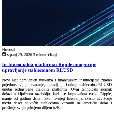
Novosti
srpanj 29, 2026
3 minute čitanja
Institucionalna platforma: Ripple omogućuje
upravljanje stablecoinom RLUSD
Novi alat namijenjen tvrtkama i financijskim institucijama znatno
pojednostavljuje stvaranje, upravljanje i otkup stablecoina RLUSD
unutar jedinstvene cjelovite platforme. Ovaj tehnološki pomak
dolazi u ključnom razdoblju, kada se kriptovaluta tvrtke Ripple,
manje od godinu dana nakon svojeg lansiranja, čvrsto učvršćuje
među deset najvećih stablecoina vezanih uz američki dolar i
proširuje svoju primjenu diljem tržišta.