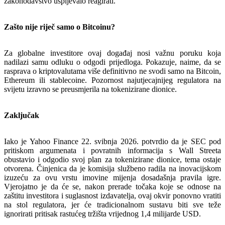
zakonodavstvo uspijevalo reagirati.
Zašto nije riječ samo o Bitcoinu?
Za globalne investitore ovaj događaj nosi važnu poruku koja
nadilazi samu odluku o odgodi prijedloga. Pokazuje, naime, da se
rasprava o kriptovalutama više definitivno ne svodi samo na Bitcoin,
Ethereum ili stablecoine. Pozornost najutjecajnijeg regulatora na
svijetu izravno se preusmjerila na tokenizirane dionice.
Zaključak
Iako je Yahoo Finance 22. svibnja 2026. potvrdio da je SEC pod
pritiskom argumenata i povratnih informacija s Wall Streeta
obustavio i odgodio svoj plan za tokenizirane dionice, tema ostaje
otvorena. Činjenica da je komisija službeno radila na inovacijskom
izuzeću za ovu vrstu imovine mijenja dosadašnja pravila igre.
Vjerojatno je da će se, nakon prerade točaka koje se odnose na
zaštitu investitora i suglasnost izdavatelja, ovaj okvir ponovno vratiti
na stol regulatora, jer će tradicionalnom sustavu biti sve teže
ignorirati pritisak rastućeg tržišta vrijednog 1,4 milijarde USD.