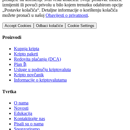
izmijeniti ili povući privolu u bilo kojem trenutku odabirom opcije
„Postavke kolačića“. Detaljne informacije o korištenju kolačića
možete pronaći u našoj
Obavijesti o privatnosti
.
Accept Cookies
Odbaci kolačiće
Cookie Settings
Proizvodi
Kupnja kripta
Kripto paketi
Redovita plaćanja (DCA)
Plan ₿
Usluge u području kriptovaluta
Kripto novčanik
Informacije o kriptovalutama
Tvrtka
O nama
Novosti
Edukacija
Kontaktirajte nas
Pisali su o nama
Sponzoriramo