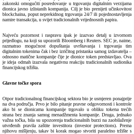
zakonski omogućiti posredovanje u trgovanju digitalnim verzijama
dionica javno izlistanih kompanija. Cilj je bio prenijeti učinkovitost
blockchaina, poput neprekidnog trgovanja 24/7 ili pojednostavljenja
namire transakcija, u svijet tradicionalnih vrijednosnih papira.
Najveću pozornost i raspravu ipak je izazvao detalj u izvornom
prijedlogu, na koji su upozorili Bloomberg i Reuters. SEC je, naime,
razmatrao mogućnost dopuštanja uvrštavanja i trgovanja tim
digitalnim tokenima čak i bez izričitog pristanka samog izdavatelja –
odnosno matične kompanije čije je dionice token predstavljao. Ova
je ideja odmah izazvala negativnu reakciju tradicionalnih sudionika
financijskog tržišta.
Glavne točke spora
Otpor tradicionalnog financijskog sektora bio je usmjeren ponajprije
na dva područja. Prvo je bilo pitanje pravne odgovornosti i kontrole
ako bi se dionicama kompanije trgovalo u obliku tokena trećih
strana bez znanja samog menadžmenta kompanije. Druga, jednako
važna točka, bila su upozorenja tradicionalnih burzi na zaobilaženje
utvrđenih pravila zaštite investitora (investor protections). Prema
njihovu mišljenju, takav bi korak mogao stvoriti paralelno tržište s