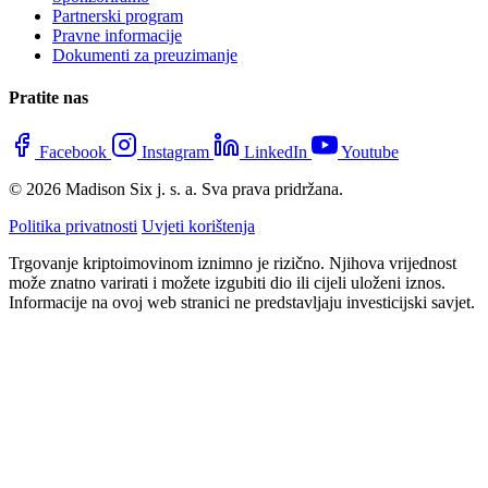
Partnerski program
Pravne informacije
Dokumenti za preuzimanje
Pratite nas
Facebook
Instagram
LinkedIn
Youtube
© 2026 Madison Six j. s. a. Sva prava pridržana.
Politika privatnosti
Uvjeti korištenja
Trgovanje kriptoimovinom iznimno je rizično. Njihova vrijednost
može znatno varirati i možete izgubiti dio ili cijeli uloženi iznos.
Informacije na ovoj web stranici ne predstavljaju investicijski savjet.