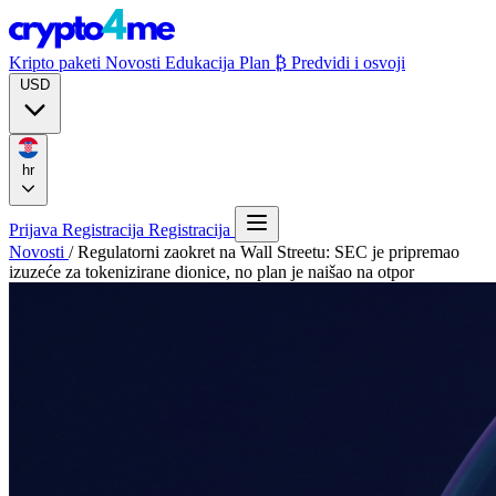
Kripto paketi
Novosti
Edukacija
Plan ₿
Predvidi i osvoji
USD
hr
Prijava
Registracija
Registracija
Novosti
/
Regulatorni zaokret na Wall Streetu: SEC je pripremao
izuzeće za tokenizirane dionice, no plan je naišao na otpor