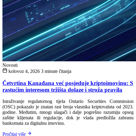
Novosti
kolovoz 4, 2026
3 minute čitanja
Četvrtina Kanađana već posjeduje kriptoimovinu: S
rastućim interesom tržišta dolaze i stroža pravila
Istraživanje regulatornog tijela Ontario Securities Commission
(OSC) pokazalo je znatan rast broja vlasnika kriptovaluta od 2023.
godine. Međutim, mnogi ulagači i dalje pogrešno razumiju opseg
zaštite klijenata ili regulacije, dok je vlada predložila zabranu
bankomata za digitalnu imovinu.
Pročitaj više