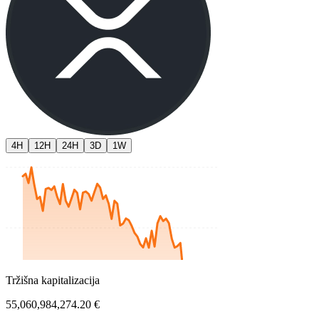
4H
12H
24H
3D
1W
Tržišna kapitalizacija
55,060,984,274.20 €