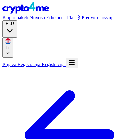
Kripto paketi
Novosti
Edukacija
Plan ₿
Predvidi i osvoji
EUR
hr
Prijava
Registracija
Registracija