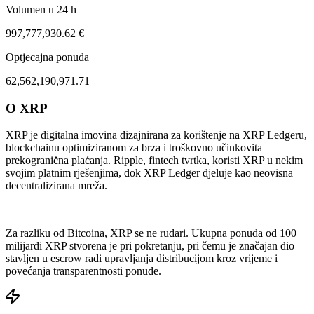
Volumen u 24 h
997,777,930.62 €
Optjecajna ponuda
62,562,190,971.71
O XRP
ug 3, 06:51 PM
Aug 7, 05:51 AM
XRP je digitalna imovina dizajnirana za korištenje na XRP Ledgeru,
blockchainu optimiziranom za brza i troškovno učinkovita
prekogranična plaćanja. Ripple, fintech tvrtka, koristi XRP u nekim
svojim platnim rješenjima, dok XRP Ledger djeluje kao neovisna
decentralizirana mreža.
Za razliku od Bitcoina, XRP se ne rudari. Ukupna ponuda od 100
milijardi XRP stvorena je pri pokretanju, pri čemu je značajan dio
stavljen u escrow radi upravljanja distribucijom kroz vrijeme i
povećanja transparentnosti ponude.