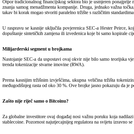
Otpor tradicionalnog financijskog sektora bio je usmjeren ponajprije 
znanja samog menadžmenta kompanije. Druga, jednako važna točka, bila
takav bi korak mogao stvoriti paralelno tržište s različitim standardima
U raspravu se kasnije uključila povjerenica SEC-a Hester Peirce, koja 
dopuštanje sintetičkih zamjena ili izvedenica koje bi samo kopirale cij
Milijarderski segment u brojkama
Nastojanje SEC-a da uspostavi ovaj okvir nije bilo samo teorijska vje
trenda tokenizacije stvarne imovine (RWA).
Prema kasnijim tržišnim izvješćima, ukupna veličina tržišta tokenizi
međugodišnjeg rasta od oko 30 %. Ove brojke jasno pokazuju da je pot
Zašto nije riječ samo o Bitcoinu?
Za globalne investitore ovaj događaj nosi važnu poruku koja nadilazi
stablecoine. Pozornost najutjecajnijeg regulatora na svijetu izravno se