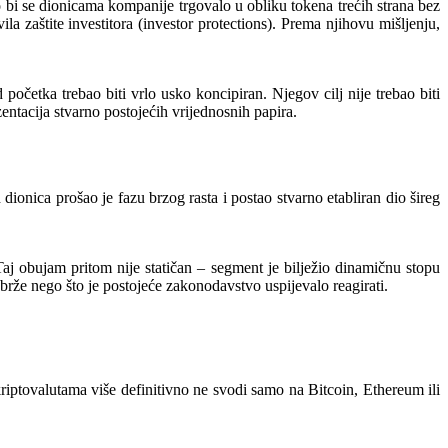
o bi se dionicama kompanije trgovalo u obliku tokena trećih strana bez
 zaštite investitora (investor protections). Prema njihovu mišljenju,
 početka trebao biti vrlo usko koncipiran. Njegov cilj nije trebao biti
zentacija stvarno postojećih vrijednosnih papira.
ionica prošao je fazu brzog rasta i postao stvarno etabliran dio šireg
Taj obujam pritom nije statičan – segment je bilježio dinamičnu stopu
rže nego što je postojeće zakonodavstvo uspijevalo reagirati.
riptovalutama više definitivno ne svodi samo na Bitcoin, Ethereum ili