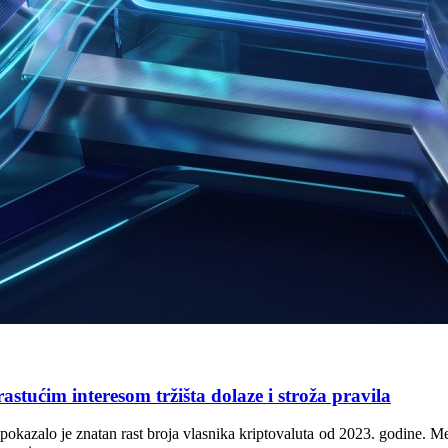
stućim interesom tržišta dolaze i stroža pravila
pokazalo je znatan rast broja vlasnika kriptovaluta od 2023. godine. Me