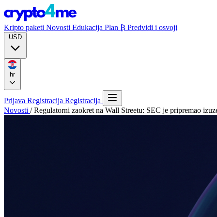
Kripto paketi
Novosti
Edukacija
Plan ₿
Predvidi i osvoji
USD
hr
Prijava
Registracija
Registracija
Novosti
/
Regulatorni zaokret na Wall Streetu: SEC je pripremao izuze