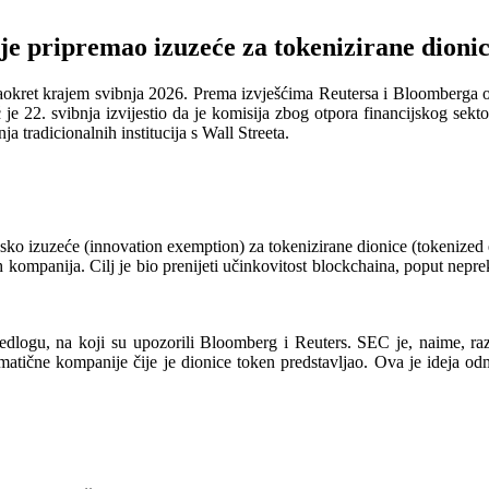
e pripremao izuzeće za tokenizirane dionice
zaokret krajem svibnja 2026. Prema izvješćima Reutersa i Bloomberga od
e 22. svibnja izvijestio da je komisija zbog otpora financijskog sektor
a tradicionalnih institucija s Wall Streeta.
ijsko izuzeće (innovation exemption) za tokenizirane dionice (tokenized
 kompanija. Cilj je bio prenijeti učinkovitost blockchaina, poput neprek
jedlogu, na koji su upozorili Bloomberg i Reuters. SEC je, naime, ra
matične kompanije čije je dionice token predstavljao. Ova je ideja odm