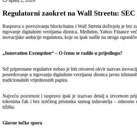
lipanj 2, 2026
Regulatorni zaokret na Wall Streetu: SEC j
Rasprava o povezivanju blockchaina i Wall Streeta doživjela je brz 
trgovanje digitalnim verzijama dionica. Međutim, Yahoo Finance već j
inovacijske ambicije regulatora, koje su ipak naišle na stroga ograničenj
„Innovation Exemption“ – O čemu se radilo u prijedlogu?
Srž pripremane regulative trebao je biti otvoreni okvir nazvan inovac
posredovanje u trgovanju digitalnim verzijama dionica javno izlistanih
tradicionalnih vrijednosnih papira.
Najveću pozornost i raspravu ipak je izazvao detalj u izvornom pri
tokenima čak i bez izričitog pristanka samog izdavatelja – odnosno 
tržišta.
Glavne točke spora