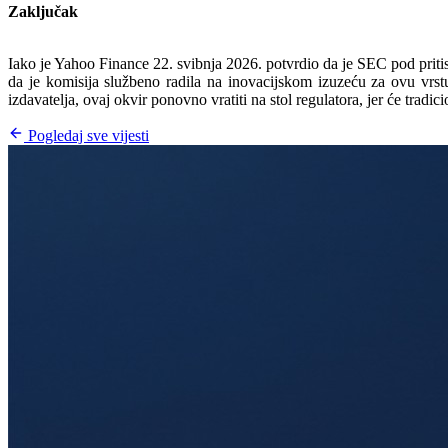
Zaključak
Iako je Yahoo Finance 22. svibnja 2026. potvrdio da je SEC pod pritis
da je komisija službeno radila na inovacijskom izuzeću za ovu vrstu
izdavatelja, ovaj okvir ponovno vratiti na stol regulatora, jer će tradic
Pogledaj sve vijesti