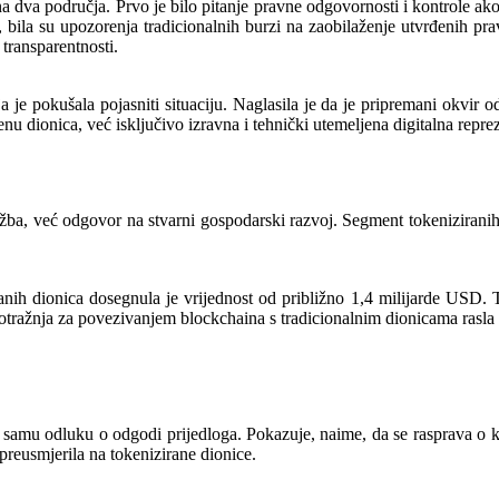
na dva područja. Prvo je bilo pitanje pravne odgovornosti i kontrole ak
 su upozorenja tradicionalnih burzi na zaobilaženje utvrđenih pravila
 transparentnosti.
je pokušala pojasniti situaciju. Naglasila je da je pripremani okvir od
enu dionica, već isključivo izravna i tehnički utemeljena digitalna repre
žba, već odgovor na stvarni gospodarski razvoj. Segment tokeniziranih d
ranih dionica dosegnula je vrijednost od približno 1,4 milijarde USD. 
ražnja za povezivanjem blockchaina s tradicionalnim dionicama rasla b
 samu odluku o odgodi prijedloga. Pokazuje, naime, da se rasprava o k
 preusmjerila na tokenizirane dionice.