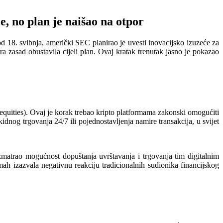
, no plan je naišao na otpor
 18. svibnja, američki SEC planirao je uvesti inovacijsko izuzeće za
a zasad obustavila cijeli plan. Ovaj kratak trenutak jasno je pokazao
 equities). Ovaj je korak trebao kripto platformama zakonski omogućiti
idnog trgovanja 24/7 ili pojednostavljenja namire transakcija, u svijet
zmatrao mogućnost dopuštanja uvrštavanja i trgovanja tim digitalnim
ah izazvala negativnu reakciju tradicionalnih sudionika financijskog