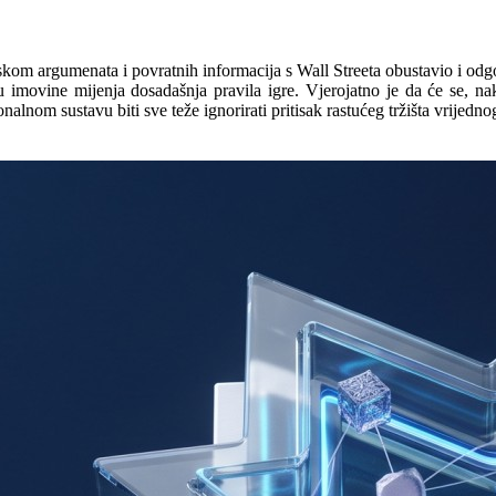
kom argumenata i povratnih informacija s Wall Streeta obustavio i odgo
 imovine mijenja dosadašnja pravila igre. Vjerojatno je da će se, nak
ionalnom sustavu biti sve teže ignorirati pritisak rastućeg tržišta vrijed