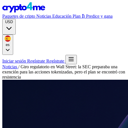
Paquetes de cripto
Noticias
Educación
Plan ₿
Predice y gana
USD
es
Iniciar sesión
Regístrate
Regístrate
Noticias
/
Giro regulatorio en Wall Street: la SEC preparaba una
exención para las acciones tokenizadas, pero el plan se encontró con
resistencia