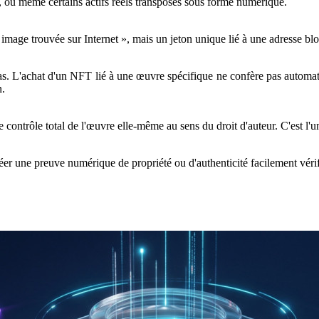
re, ou même certains actifs réels transposés sous forme numérique.
age trouvée sur Internet », mais un jeton unique lié à une adresse block
. L'achat d'un NFT lié à une œuvre spécifique ne confère pas automatiqu
n.
ontrôle total de l'œuvre elle-même au sens du droit d'auteur. C'est l'u
r une preuve numérique de propriété ou d'authenticité facilement vérif