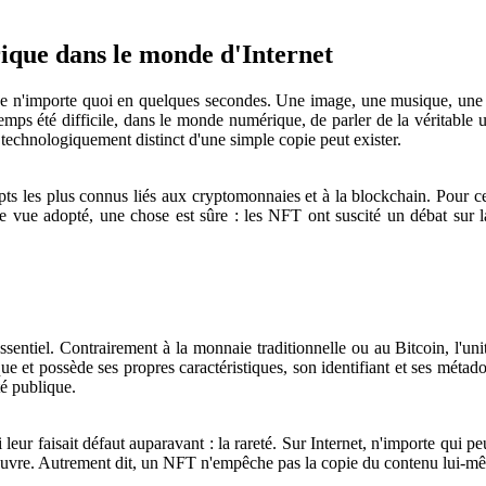
ique dans le monde d'Internet
 n'importe quoi en quelques secondes. Une image, une musique, une vi
gtemps été difficile, dans le monde numérique, de parler de la véritable
 technologiquement distinct d'une simple copie peut exister.
 les plus connus liés aux cryptomonnaies et à la blockchain. Pour cert
de vue adopté, une chose est sûre : les NFT ont suscité un débat sur l
sentiel. Contrairement à la monnaie traditionnelle ou au Bitcoin, l'uni
 et possède ses propres caractéristiques, son identifiant et ses métadon
é publique.
 leur faisait défaut auparavant : la rareté. Sur Internet, n'importe qui
uvre. Autrement dit, un NFT n'empêche pas la copie du contenu lui-même