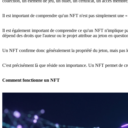
collection, un élément de jeu, un billet, un certificat, un accès memb
Il est important de comprendre qu'un NFT n'est pas simplement une « im
Il est également important de comprendre ce qu'un NFT n'implique pas
dépend des droits que l'auteur ou le projet attribue au jeton en questio
Un NFT confirme donc généralement la propriété du jeton, mais pas le c
C'est précisément là que réside son importance. Un NFT permet de crée
Comment fonctionne un NFT