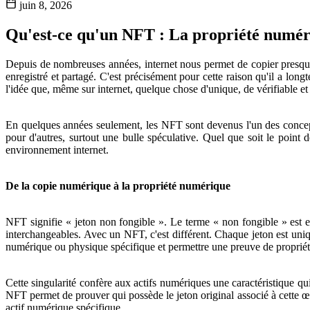
juin 8, 2026
Qu'est-ce qu'un NFT : La propriété numér
Depuis de nombreuses années, internet nous permet de copier presque
enregistré et partagé. C'est précisément pour cette raison qu'il a lon
l'idée que, même sur internet, quelque chose d'unique, de vérifiable et
En quelques années seulement, les NFT sont devenus l'un des concepts
pour d'autres, surtout une bulle spéculative. Quel que soit le point 
environnement internet.
De la copie numérique à la propriété numérique
NFT signifie « jeton non fongible ». Le terme « non fongible » est es
interchangeables. Avec un NFT, c'est différent. Chaque jeton est unique
numérique ou physique spécifique et permettre une preuve de propriét
Cette singularité confère aux actifs numériques une caractéristique qui
NFT permet de prouver qui possède le jeton original associé à cette œ
actif numérique spécifique.