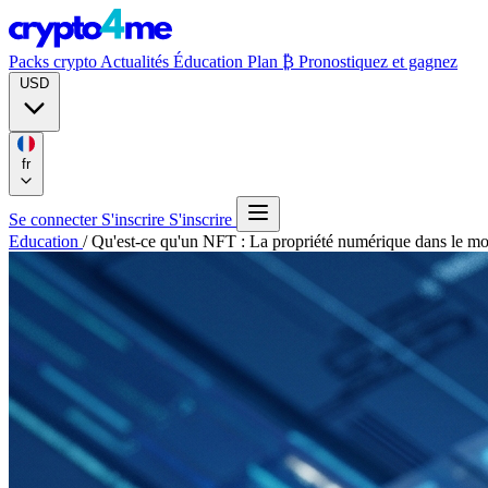
Packs crypto
Actualités
Éducation
Plan ₿
Pronostiquez et gagnez
USD
fr
Se connecter
S'inscrire
S'inscrire
Education
/
Qu'est-ce qu'un NFT : La propriété numérique dans le mo