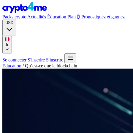
Packs crypto
Actualités
Éducation
Plan ₿
Pronostiquez et gagnez
USD
fr
Se connecter
S'inscrire
S'inscrire
Education
/
Qu’est-ce que la blockchain