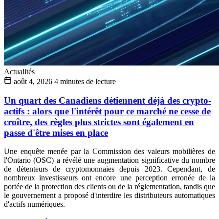
Actualités
août 4, 2026
4 minutes de lecture
Un quart des Canadiens détiennent déjà des crypto-
actifs : alors que l'intérêt pour ce marché ne cesse de
croître, des règles plus strictes sont également en
passe d'être mises en place
Une enquête menée par la Commission des valeurs mobilières de
l'Ontario (OSC) a révélé une augmentation significative du nombre
de détenteurs de cryptomonnaies depuis 2023. Cependant, de
nombreux investisseurs ont encore une perception erronée de la
portée de la protection des clients ou de la réglementation, tandis que
le gouvernement a proposé d'interdire les distributeurs automatiques
d'actifs numériques.