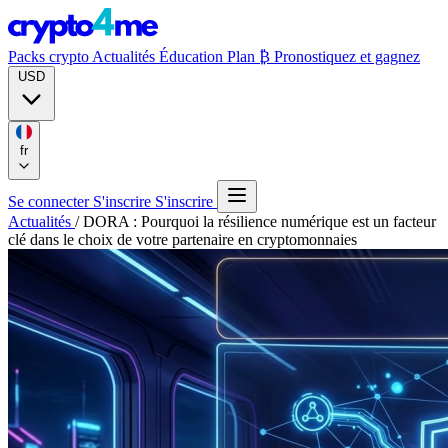
Packs crypto
Actualités
Éducation
Plan ₿
Pronostiquez et gagnez
USD
fr
Se connecter
S'inscrire
S'inscrire
Actualités
/
DORA : Pourquoi la résilience numérique est un facteur
clé dans le choix de votre partenaire en cryptomonnaies