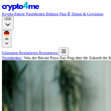
Krypto-Pakete
Neuigkeiten
Bildung
Plan ₿
Tippen & Gewinnen
USD
de
Einloggen
Registrieren
Registrieren
Neuigkeiten
/
Was der Bitcoin Pizza Day Prag über die Zukunft der 