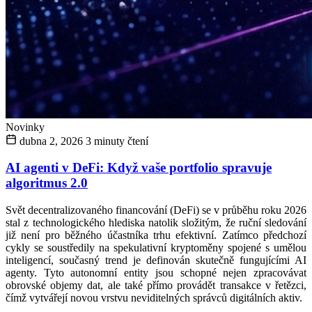
Novinky
dubna 2, 2026
3 minuty čtení
AI agenti v DeFi: Když vaše portfolio spravuje
algoritmus 2.0
Svět decentralizovaného financování (DeFi) se v průběhu roku 2026
stal z technologického hlediska natolik složitým, že ruční sledování
již není pro běžného účastníka trhu efektivní. Zatímco předchozí
cykly se soustředily na spekulativní kryptoměny spojené s umělou
inteligencí, současný trend je definován skutečně fungujícími AI
agenty. Tyto autonomní entity jsou schopné nejen zpracovávat
obrovské objemy dat, ale také přímo provádět transakce v řetězci,
čímž vytvářejí novou vrstvu neviditelných správců digitálních aktiv.