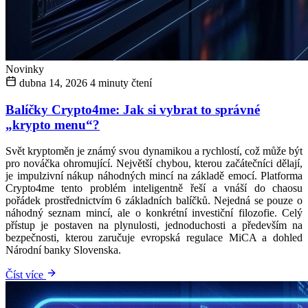
Novinky
dubna 14, 2026
4 minuty čtení
Balíčky Crypto4me: Jak si vybrat to správné
„krypto menu“?
Svět kryptoměn je známý svou dynamikou a rychlostí, což může být
pro nováčka ohromující. Největší chybou, kterou začátečníci dělají,
je impulzivní nákup náhodných mincí na základě emocí. Platforma
Crypto4me tento problém inteligentně řeší a vnáší do chaosu
pořádek prostřednictvím 6 základních balíčků. Nejedná se pouze o
náhodný seznam mincí, ale o konkrétní investiční filozofie. Celý
přístup je postaven na plynulosti, jednoduchosti a především na
bezpečnosti, kterou zaručuje evropská regulace MiCA a dohled
Národní banky Slovenska.
Číst více