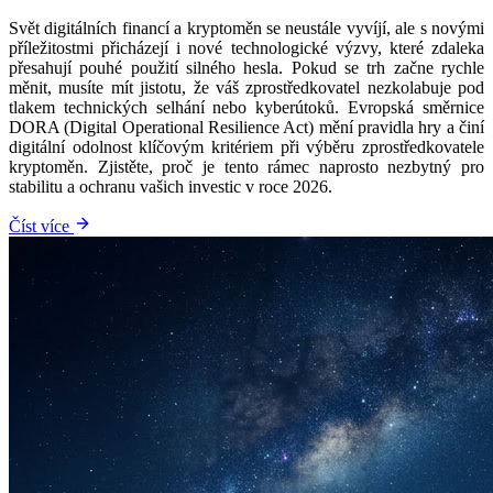
Svět digitálních financí a kryptoměn se neustále vyvíjí, ale s novými
příležitostmi přicházejí i nové technologické výzvy, které zdaleka
přesahují pouhé použití silného hesla. Pokud se trh začne rychle
měnit, musíte mít jistotu, že váš zprostředkovatel nezkolabuje pod
tlakem technických selhání nebo kyberútoků. Evropská směrnice
DORA (Digital Operational Resilience Act) mění pravidla hry a činí
digitální odolnost klíčovým kritériem při výběru zprostředkovatele
kryptoměn. Zjistěte, proč je tento rámec naprosto nezbytný pro
stabilitu a ochranu vašich investic v roce 2026.
Číst více