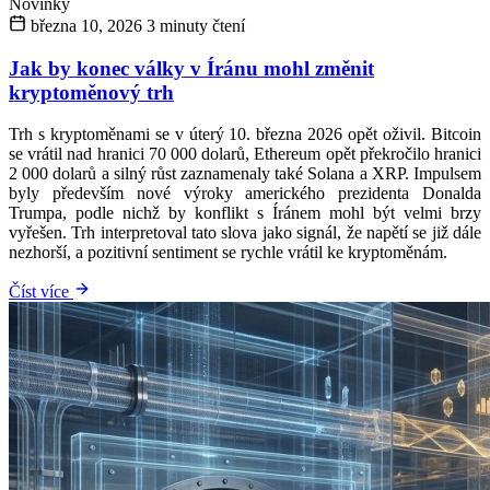
Novinky
března 10, 2026
3 minuty čtení
Jak by konec války v Íránu mohl změnit
kryptoměnový trh
Trh s kryptoměnami se v úterý 10. března 2026 opět oživil. Bitcoin
se vrátil nad hranici 70 000 dolarů, Ethereum opět překročilo hranici
2 000 dolarů a silný růst zaznamenaly také Solana a XRP. Impulsem
byly především nové výroky amerického prezidenta Donalda
Trumpa, podle nichž by konflikt s Íránem mohl být velmi brzy
vyřešen. Trh interpretoval tato slova jako signál, že napětí se již dále
nezhorší, a pozitivní sentiment se rychle vrátil ke kryptoměnám.
Číst více