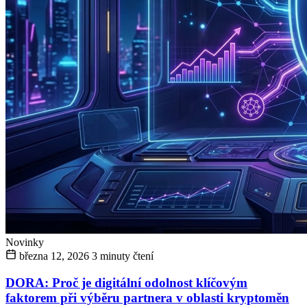
Novinky
března 12, 2026
3 minuty čtení
DORA: Proč je digitální odolnost klíčovým
faktorem při výběru partnera v oblasti kryptoměn