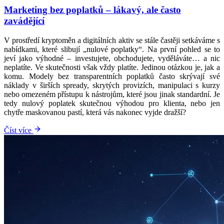
Marketing bez poplatků – lákavý, ale často
zavádějící
V prostředí kryptoměn a digitálních aktiv se stále častěji setkáváme s
nabídkami, které slibují „nulové poplatky“. Na první pohled se to
jeví jako výhodné – investujete, obchodujete, vyděláváte… a nic
neplatíte. Ve skutečnosti však vždy platíte. Jedinou otázkou je, jak a
komu. Modely bez transparentních poplatků často skrývají své
náklady v širších spready, skrytých provizích, manipulaci s kurzy
nebo omezeném přístupu k nástrojům, které jsou jinak standardní. Je
tedy nulový poplatek skutečnou výhodou pro klienta, nebo jen
chytře maskovanou pastí, která vás nakonec vyjde dražší?
Číst více