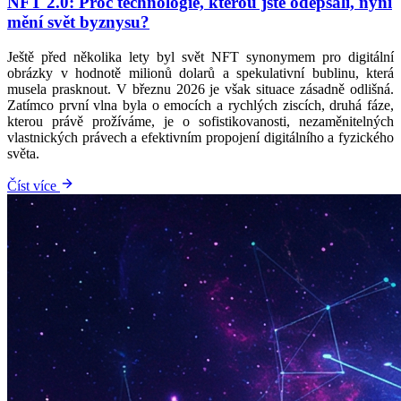
NFT 2.0: Proč technologie, kterou jste odepsali, nyní
mění svět byznysu?
Ještě před několika lety byl svět NFT synonymem pro digitální
obrázky v hodnotě milionů dolarů a spekulativní bublinu, která
musela prasknout. V březnu 2026 je však situace zásadně odlišná.
Zatímco první vlna byla o emocích a rychlých ziscích, druhá fáze,
kterou právě prožíváme, je o sofistikovanosti, nezaměnitelných
vlastnických právech a efektivním propojení digitálního a fyzického
světa.
Číst více