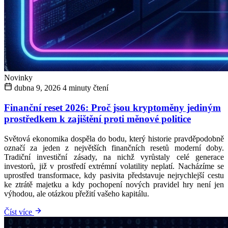
Novinky
dubna 9, 2026
4 minuty čtení
Finanční reset 2026: Proč jsou kryptoměny jediným
prostředkem k zajištění proti měnové politice
Světová ekonomika dospěla do bodu, který historie pravděpodobně
označí za jeden z největších finančních resetů moderní doby.
Tradiční investiční zásady, na nichž vyrůstaly celé generace
investorů, již v prostředí extrémní volatility neplatí. Nacházíme se
uprostřed transformace, kdy pasivita představuje nejrychlejší cestu
ke ztrátě majetku a kdy pochopení nových pravidel hry není jen
výhodou, ale otázkou přežití vašeho kapitálu.
Číst více