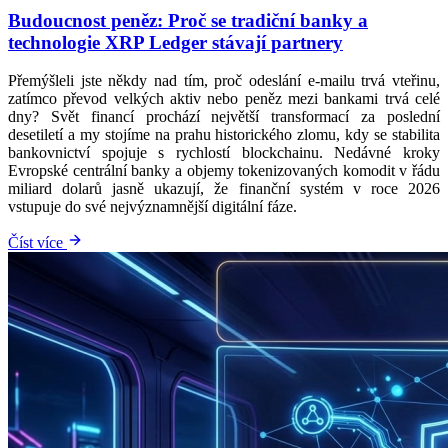
Budoucnost peněz: Proč se tradiční banky a
technologie XRP Ledger stávají partnery
Přemýšleli jste někdy nad tím, proč odeslání e-mailu trvá vteřinu,
zatímco převod velkých aktiv nebo peněz mezi bankami trvá celé
dny? Svět financí prochází největší transformací za poslední
desetiletí a my stojíme na prahu historického zlomu, kdy se stabilita
bankovnictví spojuje s rychlostí blockchainu. Nedávné kroky
Evropské centrální banky a objemy tokenizovaných komodit v řádu
miliard dolarů jasně ukazují, že finanční systém v roce 2026
vstupuje do své nejvýznamnější digitální fáze.
Číst více