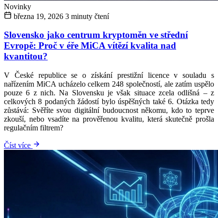
Novinky
března 19, 2026
3 minuty čtení
Slovensko jako centrum kryptoměn ve střední
Evropě: Proč v éře MiCA vítězí kvalita nad
kvantitou?
V České republice se o získání prestižní licence v souladu s
nařízením MiCA ucházelo celkem 248 společností, ale zatím uspělo
pouze 6 z nich. Na Slovensku je však situace zcela odlišná – z
celkových 8 podaných žádostí bylo úspěšných také 6. Otázka tedy
zůstává: Svěříte svou digitální budoucnost někomu, kdo to teprve
zkouší, nebo vsadíte na prověřenou kvalitu, která skutečně prošla
regulačním filtrem?
Číst více