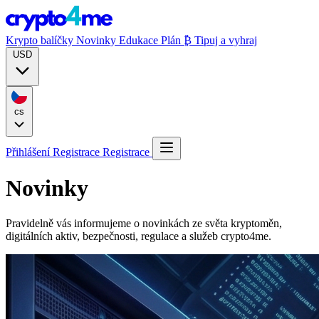
Krypto balíčky
Novinky
Edukace
Plán ₿
Tipuj a vyhraj
USD
cs
Přihlášení
Registrace
Registrace
Novinky
Pravidelně vás informujeme o novinkách ze světa kryptoměn,
digitálních aktiv, bezpečnosti, regulace a služeb crypto4me.