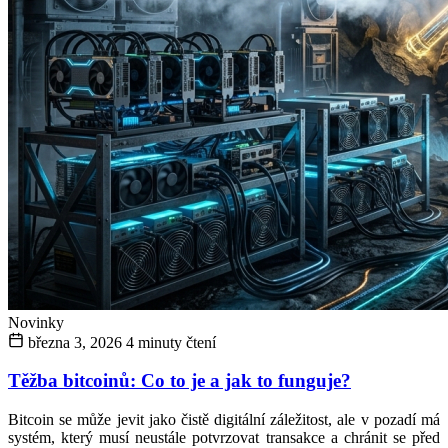
Novinky
března 3, 2026
4 minuty čtení
Těžba bitcoinů: Co to je a jak to funguje?
Bitcoin se může jevit jako čistě digitální záležitost, ale v pozadí má
systém, který musí neustále potvrzovat transakce a chránit se před