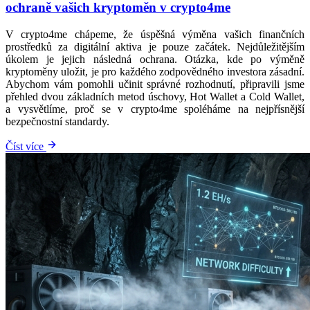
ochraně vašich kryptoměn v crypto4me
V crypto4me chápeme, že úspěšná výměna vašich finančních
prostředků za digitální aktiva je pouze začátek. Nejdůležitějším
úkolem je jejich následná ochrana. Otázka, kde po výměně
kryptoměny uložit, je pro každého zodpovědného investora zásadní.
Abychom vám pomohli učinit správné rozhodnutí, připravili jsme
přehled dvou základních metod úschovy, Hot Wallet a Cold Wallet,
a vysvětlíme, proč se v crypto4me spoléháme na nejpřísnější
bezpečnostní standardy.
Číst více