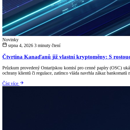
Novinky
srpna 4, 2026
3 minuty čtení
Čtvrtina Kanaďanů již vlastní kryptoměny: S rostoucím
Průzkum provedený Ontarijskou komisí pro cenné papíry (OSC) ukáza
ochrany klientů či regulace, zatímco vláda navrhla zákaz bankomatů na
Číst více