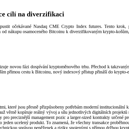
 cílí na diverzifikaci
ustit očekávané Nasdaq CME Crypto Index futures. Tento krok, po
uvá od nákupu osamoceného Bitcoinu k diverzifikovaným krypto-košům,
nalizuje novou fázi dospívání kryptoměnového trhu. Přechod k takzvan
vším přímou cestu k Bitcoinu, nový indexový přístup přináší do krypto-
mi, které jsou přesně přizpůsobeny potřebám moderní institucionální kl
emuž věrně kopíruje reálný vývoj a sílu jednotlivých digitálních projekt
 pro preciznější management pozic a larger-sized kontrakty určené pr
ako jeden ucelený produkt. To znamená, že všechny transakce proběhno
 technickou správou peněženek a riziky spojenými s přímou držbou kry