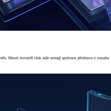
ěn. Mnozí investoři však stále nemají správnou představu o rozsahu