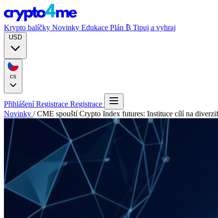
Krypto balíčky
Novinky
Edukace
Plán ₿
Tipuj a vyhraj
USD
cs
Přihlášení
Registrace
Registrace
Novinky
/
CME spouští Crypto Index futures: Instituce cílí na diverzif