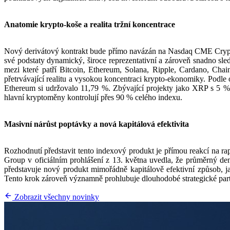
Anatomie krypto-koše a realita tržní koncentrace
Nový derivátový kontrakt bude přímo navázán na Nasdaq CME Crypto
své podstaty dynamický, široce reprezentativní a zároveň snadno sle
mezi které patří Bitcoin, Ethereum, Solana, Ripple, Cardano, Chain
přetrvávající realitu a vysokou koncentraci krypto-ekonomiky. Podle
Ethereum si udržovalo 11,79 %. Zbývající projekty jako XRP s 5 %,
hlavní kryptoměny kontrolují přes 90 % celého indexu.
Masivní nárůst poptávky a nová kapitálová efektivita
Rozhodnutí představit tento indexový produkt je přímou reakcí na ra
Group v oficiálním prohlášení z 13. května uvedla, že průměrný d
představuje nový produkt mimořádně kapitálově efektivní způsob, jak 
Tento krok zároveň významně prohlubuje dlouhodobé strategické partn
Zobrazit všechny novinky