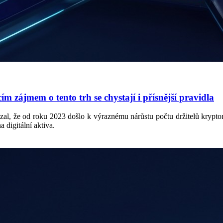
 zájmem o tento trh se chystají i přísnější pravidla
l, že od roku 2023 došlo k výraznému nárůstu počtu držitelů kryptom
 digitální aktiva.