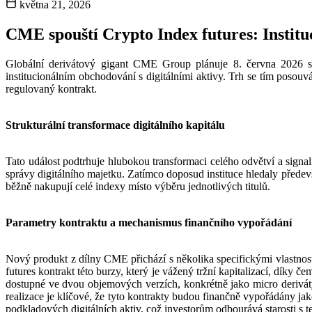
května 21, 2026
CME spouští Crypto Index futures: Instituce
Globální derivátový gigant CME Group plánuje 8. června 2026 sp
institucionálním obchodování s digitálními aktivy. Trh se tím poso
regulovaný kontrakt.
Strukturální transformace digitálního kapitálu
Tato událost podtrhuje hlubokou transformaci celého odvětví a sig
správy digitálního majetku. Zatímco doposud instituce hledaly přede
běžně nakupují celé indexy místo výběru jednotlivých titulů.
Parametry kontraktu a mechanismus finančního vypořádání
Nový produkt z dílny CME přichází s několika specifickými vlastnost
futures kontrakt této burzy, který je vážený tržní kapitalizací, díky č
dostupné ve dvou objemových verzích, konkrétně jako micro deriváty
realizace je klíčové, že tyto kontrakty budou finančně vypořádány j
podkladových digitálních aktiv, což investorům odbourává starosti s