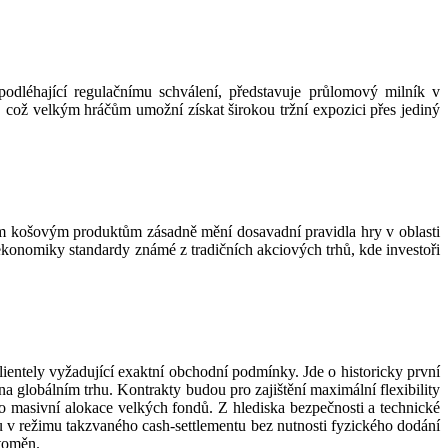
dléhající regulačnímu schválení, představuje průlomový milník v
 což velkým hráčům umožní získat širokou tržní expozici přes jediný
ým košovým produktům zásadně mění dosavadní pravidla hry v oblasti
ekonomiky standardy známé z tradičních akciových trhů, kde investoři
ientely vyžadující exaktní obchodní podmínky. Jde o historicky první
ů na globálním trhu. Kontrakty budou pro zajištění maximální flexibility
o masivní alokace velkých fondů. Z hlediska bezpečnosti a technické
u v režimu takzvaného cash-settlementu bez nutnosti fyzického dodání
ptoměn.