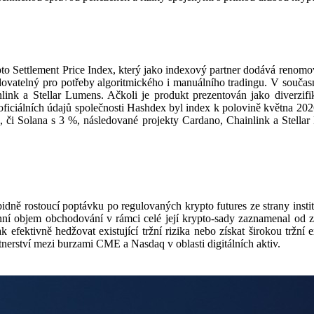
 Settlement Price Index, který jako indexový partner dodává renomov
dovatelný pro potřeby algoritmického i manuálního tradingu. V současn
link a Stellar Lumens. Ačkoli je produkt prezentován jako diverzifi
 oficiálních údajů společnosti Hashdex byl index k polovině května 2
 či Solana s 3 %, následované projekty Cardano, Chainlink a Stellar
pidně rostoucí poptávku po regulovaných krypto futures ze strany inst
enní objem obchodování v rámci celé její krypto-sady zaznamenal od 
efektivně hedžovat existující tržní rizika nebo získat širokou tržní 
erství mezi burzami CME a Nasdaq v oblasti digitálních aktiv.