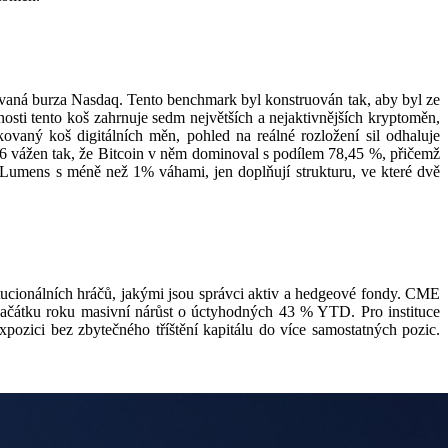
aná burza Nasdaq. Tento benchmark byl konstruován tak, aby byl ze
osti tento koš zahrnuje sedm největších a nejaktivnějších kryptoměn,
kovaný koš digitálních měn, pohled na reálné rozložení sil odhaluje
026 vážen tak, že Bitcoin v něm dominoval s podílem 78,45 %, přičemž
 Lumens s méně než 1% váhami, jen doplňují strukturu, ve které dvě
itucionálních hráčů, jakými jsou správci aktiv a hedgeové fondy. CME
začátku roku masivní nárůst o úctyhodných 43 % YTD. Pro instituce
expozici bez zbytečného tříštění kapitálu do více samostatných pozic.