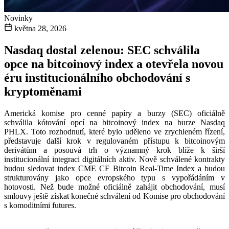
Novinky
května 28, 2026
Nasdaq dostal zelenou: SEC schválila
opce na bitcoinový index a otevřela novou
éru institucionálního obchodování s
kryptoměnami
Americká komise pro cenné papíry a burzy (SEC) oficiálně
schválila kótování opcí na bitcoinový index na burze Nasdaq
PHLX. Toto rozhodnutí, které bylo uděleno ve zrychleném řízení,
představuje další krok v regulovaném přístupu k bitcoinovým
derivátům a posouvá trh o významný krok blíže k širší
institucionální integraci digitálních aktiv. Nově schválené kontrakty
budou sledovat index CME CF Bitcoin Real-Time Index a budou
strukturovány jako opce evropského typu s vypořádáním v
hotovosti. Než bude možné oficiálně zahájit obchodování, musí
smlouvy ještě získat konečné schválení od Komise pro obchodování
s komoditními futures.