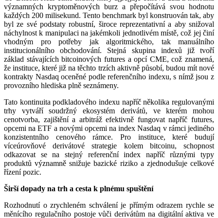
významných kryptoměnových burz a přepočítává svou hodnotu
každých 200 milisekund. Tento benchmark byl konstruován tak, aby
byl ze své podstaty robustní, široce reprezentativní a aby snižoval
náchylnost k manipulaci na jakémkoli jednotlivém místě, což jej činí
vhodným pro potřeby jak algoritmického, tak manuálního
institucionálního obchodování. Stejná skupina indexů již tvoří
základ stávajících bitcoinových futures a opcí CME, což znamená,
že instituce, které již na těchto trzích aktivně působí, budou mít nové
kontrakty Nasdaq oceněné podle referenčního indexu, s nímž jsou z
provozního hlediska plně seznámeny.
Tato kontinuita podkladového indexu napříč několika regulovanými
trhy vytváří soudržný ekosystém derivátů, ve kterém mohou
cenotvorba, zajištění a arbitráž efektivně fungovat napříč futures,
opcemi na ETF a novými opcemi na index Nasdaq v rámci jediného
konzistentního cenového rámce. Pro instituce, které budují
víceúrovňové derivátové strategie kolem bitcoinu, schopnost
odkazovat se na stejný referenční index napříč různými typy
produktů významně snižuje bazické riziko a zjednodušuje celkové
řízení pozic.
Širší dopady na trh a cesta k plnému spuštění
Rozhodnutí o zrychleném schválení je přímým odrazem rychle se
měnícího regulačního postoje vůči derivátům na digitální aktiva ve