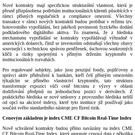
Nové kontrakty mají specifickou strukturální vlastnost, která je
přesně přizpůsobena potřebám institucionálních klientů působících v
rámci přísných regulačních a compliance omezení. Všechny
transakce v rámci nových kontraktů budou probíhat v režimu tzv.
hotovostního vypořádání, bez jakékoli povinnosti fyzického dodání
podkladového digitálního aktiva. To znamená, že z hlediska
mechanismu vypořádání se kontrakty vypořádávají výhradně v
amerických dolarech, čímž se investorům odstraňují všechny obavy
související s technickou správou peněženek, úschovou soukromých
klíčů a riziky spojenými s přímým držením kryptoměn v
institucionálních rozvahách.
Pro regulované subjekty, jako jsou penzijní fondy, pojišťovny a
správci aktiv přidružení k bankám, kteří čelí přísným omezením
týkajícím se přímého vlastnictví kryptoměn, tato struktura
transformuje expozici vůči ceně bitcoinu z výzvy v oblasti
dodržování předpisů na jednoduchou pozici v derivátech. Z
praktického hlediska se nové smlouvy z provozního hlediska neliší
od opcí na akciové indexy, které tyto instituce již používají jako
součást svého standardního nástroje pro řízení rizik.
Cenovým základem je index CME CF Bitcoin Real-Time Index
Nově schválené kontrakty budou přímo navázány na index CME
CF Bitcoin Real-Time Index, který agreguje cenová data z několika