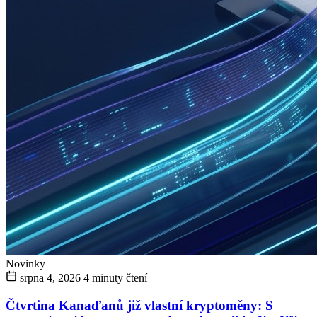
Novinky
srpna 4, 2026
4 minuty čtení
Čtvrtina Kanaďanů již vlastní kryptoměny: S