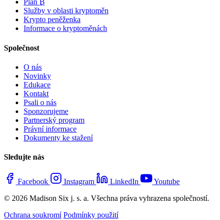
Plán ₿
Služby v oblasti kryptoměn
Krypto peněženka
Informace o kryptoměnách
Společnost
O nás
Novinky
Edukace
Kontakt
Psali o nás
Sponzorujeme
Partnerský program
Právní informace
Dokumenty ke stažení
Sledujte nás
Facebook
Instagram
LinkedIn
Youtube
© 2026 Madison Six j. s. a. Všechna práva vyhrazena společností.
Ochrana soukromí
Podmínky použití