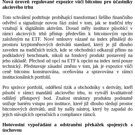
Nová úroveň regulované expozice vůči bitcoinu pro účastníky
akciového trhu
Toto schválení podtrhuje probíhající transformaci širšího finančního
odvětví a signalizuje novou fázi zrání v tom, jak se tradiční trhy
vztahují k digitálním aktivům. Dosud měly instituce působící v
rámci akciových trhů přístup především k bitcoinovým opcím
založeným na ETF. Nové smlouvy vázané na index přinášejí do
prostoru kryptoměnových derivátů standard, který je již dlouho
zaveden na tradičních trzích, kde se obchodníci odkazují přímo na
podkladový benchmark, nikoli na fondový produkt postavený na
jeho základě. Přechod od opcí na ETF k opcím na index není pouze
technický. Představuje zásadní změnu v tom, jak je expozice vůči
ceně bitcoinu konstruována, oceňována a spravována v rámci
institucionálních portfolií.
Pro správce portfolií, oddělení rizik a obchodníky s deriváty, kteří
působí v rámci mandátů akciového trhu, to vytváří kvalitativně
odlišný přístupový bod. Znalost struktury produktu podstatně
snižuje bariéru vstupu pro instituce, které již dlouho sledují prostor
bitcoinových derivátů, aniž by našly nástroj, který by zapadal do
jejich stávajících operačních a compliance rámců.
Hotovostní vypořádání a odstranění překážek spojených s
úschovou