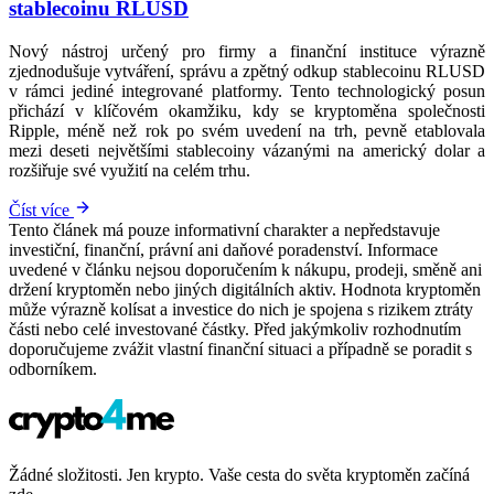
stablecoinu RLUSD
Nový nástroj určený pro firmy a finanční instituce výrazně
zjednodušuje vytváření, správu a zpětný odkup stablecoinu RLUSD
v rámci jediné integrované platformy. Tento technologický posun
přichází v klíčovém okamžiku, kdy se kryptoměna společnosti
Ripple, méně než rok po svém uvedení na trh, pevně etablovala
mezi deseti největšími stablecoiny vázanými na americký dolar a
rozšiřuje své využití na celém trhu.
Číst více
Tento článek má pouze informativní charakter a nepředstavuje
investiční, finanční, právní ani daňové poradenství. Informace
uvedené v článku nejsou doporučením k nákupu, prodeji, směně ani
držení kryptoměn nebo jiných digitálních aktiv. Hodnota kryptoměn
může výrazně kolísat a investice do nich je spojena s rizikem ztráty
části nebo celé investované částky. Před jakýmkoliv rozhodnutím
doporučujeme zvážit vlastní finanční situaci a případně se poradit s
odborníkem.
Žádné složitosti. Jen krypto. Vaše cesta do světa kryptoměn začíná