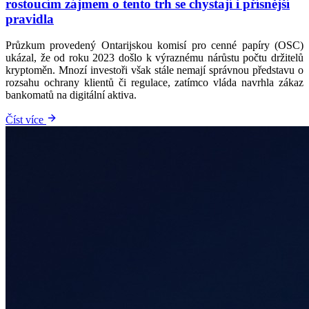
rostoucím zájmem o tento trh se chystají i přísnější
pravidla
Průzkum provedený Ontarijskou komisí pro cenné papíry (OSC)
ukázal, že od roku 2023 došlo k výraznému nárůstu počtu držitelů
kryptoměn. Mnozí investoři však stále nemají správnou představu o
rozsahu ochrany klientů či regulace, zatímco vláda navrhla zákaz
bankomatů na digitální aktiva.
Číst více