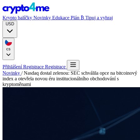
Krypto balíčky
Novinky
Edukace
Plán ₿
Tipuj a vyhraj
USD
cs
Přihlášení
Registrace
Registrace
Novinky
/
Nasdaq dostal zelenou: SEC schválila opce na bitcoinový
index a otevřela novou éru institucionálního obchodování s
kryptoměnami