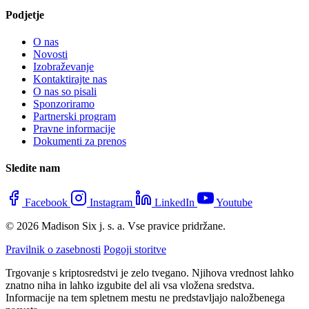
Podjetje
O nas
Novosti
Izobraževanje
Kontaktirajte nas
O nas so pisali
Sponzoriramo
Partnerski program
Pravne informacije
Dokumenti za prenos
Sledite nam
Facebook
Instagram
LinkedIn
Youtube
© 2026 Madison Six j. s. a. Vse pravice pridržane.
Pravilnik o zasebnosti
Pogoji storitve
Trgovanje s kriptosredstvi je zelo tvegano. Njihova vrednost lahko
znatno niha in lahko izgubite del ali vsa vložena sredstva.
Informacije na tem spletnem mestu ne predstavljajo naložbenega