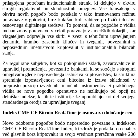
prilagojena potrebam institucionalnih strank, ki delujejo v okviru
strogih regulativnih in skladnostnih omejitev. Vse transakcije v
okviru novih pogodb bodo potekale v tako imenovanem režimu
poravnave v gotovini, brez kakršne koli zahteve po fizični dostavi
osnovnega digitalnega sredstva. To pomeni, da se pogodbe z vidika
mehanizmov poravnave v celoti poravnajo v ameriških dolarjih, kar
vlagateljem odpravlja vse skrbi v zvezi s tehničnim upravljanjem
denarnic, hrambo zasebnih ključev in tveganji, povezanimi z
neposrednim imetništvom kriptovalut v institucionalnih bilancah
stanja.
Za regulirane subjekte, kot so pokojninski skladi, zavarovalnice in
upravitelji premoženja, povezani z bankami, ki se soočajo s strogimi
omejitvami glede neposrednega lastništva kriptosredstev, ta struktura
spreminja izpostavljenost ceni bitcoina iz izziva skladnosti v
preprosto pozicijo izvedenih finančnih instrumentov. S praktičnega
vidika se nove pogodbe operativno ne razlikujejo od opcij na
delniške indekse, ki jih te institucije že uporabljajo kot del svojega
standardnega orodja za upravljanje tveganj.
Indeks CME CF Bitcoin Real-Time je osnova za določanje cen
Novo odobrene pogodbe bodo neposredno povezane z indeksom
CME CF Bitcoin Real-Time Index, ki združuje podatke o cenah z
več glavnih borz kriptovalut in svojo vrednost preračuna vsake 200