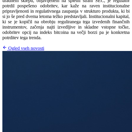
uradnem sklepu, objavljenem na spletni strani SEC, je regulator
potrdil pospešeno odobritev, kar kaže na raven institucionalne
pripravljenosti in regulativnega zaupanja v strukturo produkta, ki bi
si jo še pred dvema letoma težko predstavljali. Institucionalni kapital,
ki se je kopičil na obrobju reguliranega trga izvedenih finančnih
instrumentov, začenja najti izvedljive in skladne vstopne točke,
odobritev opcij na indeks bitcoina na večji borzi pa je konkretna
potrditev tega trenda.
Ogled vseh novosti