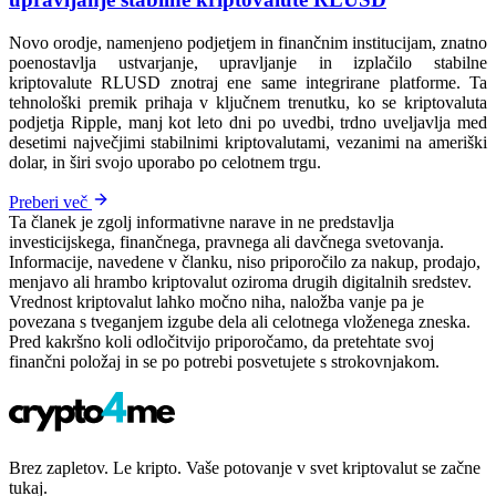
Novo orodje, namenjeno podjetjem in finančnim institucijam, znatno
poenostavlja ustvarjanje, upravljanje in izplačilo stabilne
kriptovalute RLUSD znotraj ene same integrirane platforme. Ta
tehnološki premik prihaja v ključnem trenutku, ko se kriptovaluta
podjetja Ripple, manj kot leto dni po uvedbi, trdno uveljavlja med
desetimi največjimi stabilnimi kriptovalutami, vezanimi na ameriški
dolar, in širi svojo uporabo po celotnem trgu.
Preberi več
Ta članek je zgolj informativne narave in ne predstavlja
investicijskega, finančnega, pravnega ali davčnega svetovanja.
Informacije, navedene v članku, niso priporočilo za nakup, prodajo,
menjavo ali hrambo kriptovalut oziroma drugih digitalnih sredstev.
Vrednost kriptovalut lahko močno niha, naložba vanje pa je
povezana s tveganjem izgube dela ali celotnega vloženega zneska.
Pred kakršno koli odločitvijo priporočamo, da pretehtate svoj
finančni položaj in se po potrebi posvetujete s strokovnjakom.
Brez zapletov. Le kripto. Vaše potovanje v svet kriptovalut se začne
tukaj.