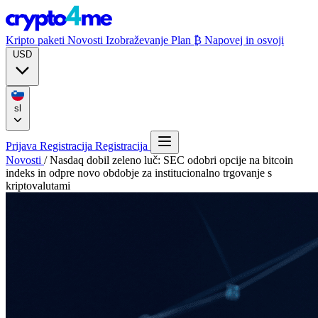
Kripto paketi
Novosti
Izobraževanje
Plan ₿
Napovej in osvoji
USD
sl
Prijava
Registracija
Registracija
Novosti
/
Nasdaq dobil zeleno luč: SEC odobri opcije na bitcoin
indeks in odpre novo obdobje za institucionalno trgovanje s
kriptovalutami