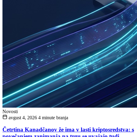
Novosti
avgust 4, 2026
4 minute branja
Četrtina Kanadčanov že ima v lasti kriptosredstva: s
povečanjem zanimanja na trgu se uvajajo tudi