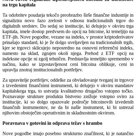
na trgu kapitala
Ta odobritev poudarja tekočo preobrazbo širše finančne industrije in
signalizira novo fazo zrelosti v odnosu tradicionalnih trgov do
digitalnih sredstev. Do sedaj so institucije, ki delujejo v okviru trga
kapitala, imele dostop predvsem do opcij na bitcoine, ki temeljijo na
ETF-jih. Nove pogodbe, vezane na indeks, v prostor kriptoderivatov
prinašajo standard, ki je že dolgo uveljavljen na tradicionalnih trgih,
kjer se trgovci sklicujejo neposredno na osnovni referenčni indeks,
namesto na sklad, zgrajen okoli njega. Prehod z ETF opcij na
indeksne opcije ni zgolj tehničen. Predstavlja temeljito spremembo v
načinu, kako se izpostavljenost ceni bitcoina oblikuje, ceni in
upravlja znotraj institucionalnih portfeljev.
Za upravitelje portfeljev, oddelke za obvladovanje tveganj in trgovce
z izvedenimi finančnimi instrumenti, ki delujejo v okviru mandatov
kapitalskega trga, to ustvarja kvalitativno drugačno vstopno točko.
Poznavanje strukture produkta bistveno znižuje vstopno oviro za
institucije, ki so dolgo opazovale področje bitcoinovih izvedenih
finančnih instrumentov, ne da bi našle instrument, ki bi ustrezal
njihovim obstoječim operativnim in skladnostnim okvirom.
Poravnava v gotovini in odprava težav s hrambo
Nove pogodbe imajo posebno strukturno značilnost, ki je natančno