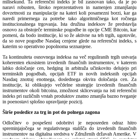
milisekund. Ta referenčni indeks je bil zasnovan tako, da je po
naravi robusten, široko reprezentativen in namenjen zmanjšanju
dovzetnosti za manipulacije na kateri koli posamezni borzi, kar ga
naredi primernega za potrebe tako algoritmičnega kot ročnega
institucionalnega trgovanja. Ista družina indeksov že predstavlja
osnovo za obstoječe terminske pogodbe in opcije CME Bitcoin, kar
pomeni, da bodo institucije, ki so že aktivne na teh trgih, ugotovile,
da so nove pogodbe Nasdaq cenjene glede na referenčni indeks, s
katerim so operativno popolnoma seznanjene.
Ta kontinuiteta osnovnega indeksa na več reguliranih trgih ustvarja
koherenten ekosistem izvedenih finančnih instrumentov, v katerem
lahko določanje cen, hedging in arbitraža učinkovito delujejo pri
terminskih pogodbah, opcijah ETF in novih indeksnih opcijah
Nasdaq znotraj enotnega, doslednega okvira določanja cen. Za
institucije, ki oblikujejo večdelne strategije izvedenih finančnih
instrumentov okoli bitcoina, zmožnost sklicevanja na isti referenčni
indeks pri različnih vrstah produktov znatno zmanjša bazno tveganje
in poenostavi splošno upravljanje pozicij.
Širše posledice za trg in pot do polnega zagona
Odločitev o pospešeni odobritvi je neposreden odraz hitro
spreminjajočega se regulativnega stališča do izvedenih finančnih
instrumentov na digitalna sredstva v Združenih državah Amerike. V