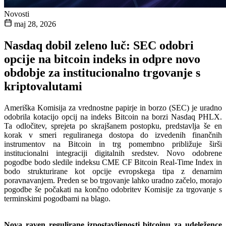
Novosti
maj 28, 2026
Nasdaq dobil zeleno luč: SEC odobri
opcije na bitcoin indeks in odpre novo
obdobje za institucionalno trgovanje s
kriptovalutami
Ameriška Komisija za vrednostne papirje in borzo (SEC) je uradno
odobrila kotacijo opcij na indeks Bitcoin na borzi Nasdaq PHLX.
Ta odločitev, sprejeta po skrajšanem postopku, predstavlja še en
korak v smeri reguliranega dostopa do izvedenih finančnih
instrumentov na Bitcoin in trg pomembno približuje širši
institucionalni integraciji digitalnih sredstev. Novo odobrene
pogodbe bodo sledile indeksu CME CF Bitcoin Real-Time Index in
bodo strukturirane kot opcije evropskega tipa z denarnim
poravnavanjem. Preden se bo trgovanje lahko uradno začelo, morajo
pogodbe še počakati na končno odobritev Komisije za trgovanje s
terminskimi pogodbami na blago.
Nova raven regulirane izpostavljenosti bitcoinu za udeležence