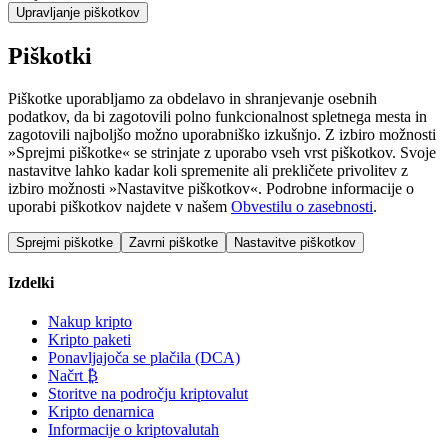
Upravljanje piškotkov
Piškotki
Piškotke uporabljamo za obdelavo in shranjevanje osebnih
podatkov, da bi zagotovili polno funkcionalnost spletnega mesta in
zagotovili najboljšo možno uporabniško izkušnjo. Z izbiro možnosti
»Sprejmi piškotke« se strinjate z uporabo vseh vrst piškotkov. Svoje
nastavitve lahko kadar koli spremenite ali prekličete privolitev z
izbiro možnosti »Nastavitve piškotkov«. Podrobne informacije o
uporabi piškotkov najdete v našem
Obvestilu o zasebnosti
.
Sprejmi piškotke
Zavrni piškotke
Nastavitve piškotkov
Izdelki
Nakup kripto
Kripto paketi
Ponavljajoča se plačila (DCA)
Načrt ₿
Storitve na področju kriptovalut
Kripto denarnica
Informacije o kriptovalutah