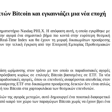
ών Bitcoin και εγκαινιάζει μια νέα εποχή
ρηματιστήριο Nasdaq PHLX. Η απόφαση αυτή, η οποία εγκρίθηκε με
 την αγορά ένα σημαντικό βήμα πιο κοντά στην ευρύτερη θεσμική
eal-Time Index και θα έχουν τη μορφή δικαιωμάτων προαίρεσης
ουν την τελική έγκριση από την Επιτροπή Εμπορίας Προθεσμιακών
άση ωρίμανσης στον τρόπο με τον οποίο οι παραδοσιακές αγορές
 πρόσβαση κυρίως σε επιλογές Bitcoin βασισμένες σε ETF. Τα νέα
αραδοσιακές αγορές, όπου οι επενδυτές αναφέρονται απευθείας στον
προαίρεσης ETF στα δικαιώματα προαίρεσης δεικτών δεν είναι απλώς
ιμή του Bitcoin στα χαρτοφυλάκια των θεσμικών επενδυτών.
λών της αγοράς μετοχών, αυτό δημιουργεί ένα ποιοτικά διαφορετικό
από καιρό τον χώρο των παραγώγων Bitcoin χωρίς να έχουν βρει ένα