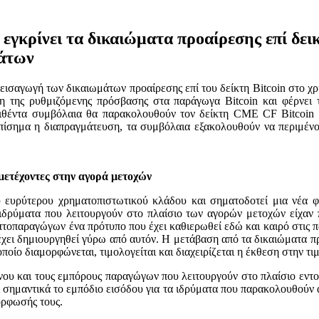
γκρίνει τα δικαιώματα προαίρεσης επί δεικτ
μάτων
ισαγωγή των δικαιωμάτων προαίρεσης επί του δείκτη Bitcoin στο χ
ση της ρυθμιζόμενης πρόσβασης στα παράγωγα Bitcoin και φέρνει
ιθέντα συμβόλαια θα παρακολουθούν τον δείκτη CME CF Bitcoin R
επίσημα η διαπραγμάτευση, τα συμβόλαια εξακολουθούν να περιμέν
μμετέχοντες στην αγορά μετοχών
 ευρύτερου χρηματοπιστωτικού κλάδου και σηματοδοτεί μια νέα φ
α ιδρύματα που λειτουργούν στο πλαίσιο των αγορών μετοχών είχαν
τοπαραγώγων ένα πρότυπο που έχει καθιερωθεί εδώ και καιρό στις π
 έχει δημιουργηθεί γύρω από αυτόν. Η μετάβαση από τα δικαιώματα 
ποίο διαμορφώνεται, τιμολογείται και διαχειρίζεται η έκθεση στην τ
δύνου και τους εμπόρους παραγώγων που λειτουργούν στο πλαίσιο εντο
 σημαντικά το εμπόδιο εισόδου για τα ιδρύματα που παρακολουθούν 
όρφωσής τους.