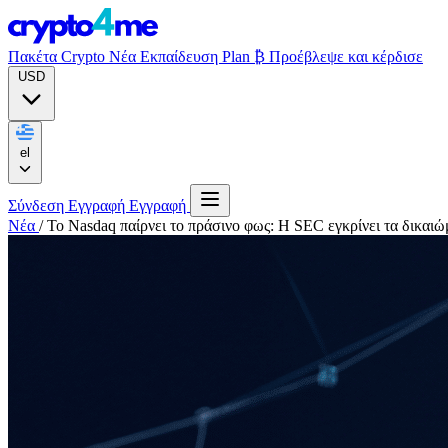
Πακέτα Crypto
Νέα
Εκπαίδευση
Plan ₿
Προέβλεψε και κέρδισε
USD
el
Σύνδεση
Εγγραφή
Εγγραφή
Νέα
/
Το Nasdaq παίρνει το πράσινο φως: Η SEC εγκρίνει τα δικαιώμ