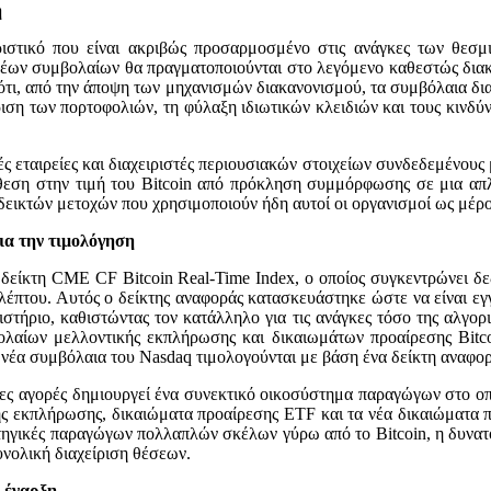
η
ιστικό που είναι ακριβώς προσαρμοσμένο στις ανάγκες των θεσμ
έων συμβολαίων θα πραγματοποιούνται στο λεγόμενο καθεστώς διακ
ότι, από την άποψη των μηχανισμών διακανονισμού, τα συμβόλαια δι
χείριση των πορτοφολιών, τη φύλαξη ιδιωτικών κλειδιών και τους κιν
ές εταιρείες και διαχειριστές περιουσιακών στοιχείων συνδεδεμένους 
θεση στην τιμή του Bitcoin από πρόκληση συμμόρφωσης σε μια απ
δεικτών μετοχών που χρησιμοποιούν ήδη αυτοί οι οργανισμοί ως μέρος
ια την τιμολόγηση
 δείκτη CME CF Bitcoin Real-Time Index, ο οποίος συγκεντρώνει δ
ρολέπτου. Αυτός ο δείκτης αναφοράς κατασκευάστηκε ώστε να είναι ε
τήριο, καθιστώντας τον κατάλληλο για τις ανάγκες τόσο της αλγοριθ
ολαίων μελλοντικής εκπλήρωσης και δικαιωμάτων προαίρεσης Bitco
α νέα συμβόλαια του Nasdaq τιμολογούνται με βάση ένα δείκτη αναφορ
ες αγορές δημιουργεί ένα συνεκτικό οικοσύστημα παραγώγων στο οπ
 εκπλήρωσης, δικαιώματα προαίρεσης ETF και τα νέα δικαιώματα πρ
τηγικές παραγώγων πολλαπλών σκέλων γύρω από το Bitcoin, η δυνατό
υνολική διαχείριση θέσεων.
 έναρξη