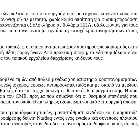
ικών πελατών που λειτουργούν υπό αυστηρούς κανονιστικούς και
ανονισμού σε μετρητά, χωρίς καμία απαίτηση για φυσική παράδοση
ακανονίζονται εξ ολοκλήρου σε δολάρια ΗΠΑ, εξαλείφοντας για τους
δύνους που συνδέονται με την άμεση κατοχή κρυπτονομισμάτων στους
με τράπεζες, οι οποίοι αντιμετωπίζουν αυστηρούς περιορισμούς στην
λή θέση παραγώγων. Από πρακτική άποψη, τα νέα συμβόλαια είναι
 του τυπικού εργαλείου διαχείρισης κινδύνου τους.
εδομένα τιμών από πολλά μεγάλα χρηματιστήρια κρυπτονομισμάτων
γγενώς ισχυρός, ευρέως αντιπροσωπευτικός και με σκοπό να μειώσει
μικής όσο και της χειροκίνητης θεσμικής διαπραγμάτευσης. Η ίδια
in του CME, πράγμα που σημαίνει ότι οι θεσμικοί επενδυτές που
άς με τον οποίο είναι πλήρως εξοικειωμένοι από λειτουργική άποψη.
οίο η διαμόρφωση τιμών, η αντιστάθμιση κινδύνου και η αρμπιτράζ
οαίρεσης δείκτη Nasdaq εντός ενός ενιαίου και συνεπούς πλαισίου
τητα αναφοράς στον ίδιο δείκτη αναφοράς σε διαφορετικούς τύπους