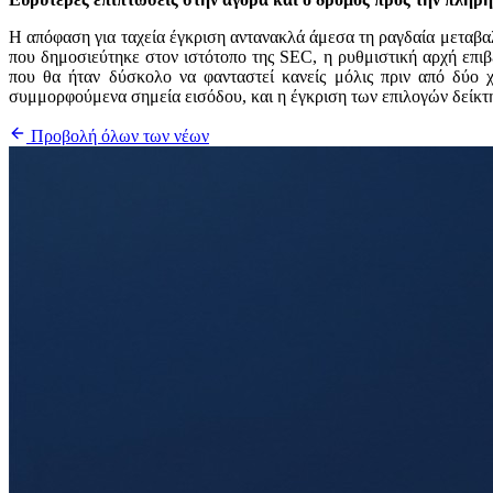
Η απόφαση για ταχεία έγκριση αντανακλά άμεσα τη ραγδαία μεταβ
που δημοσιεύτηκε στον ιστότοπο της SEC, η ρυθμιστική αρχή επιβ
που θα ήταν δύσκολο να φανταστεί κανείς μόλις πριν από δύο 
συμμορφούμενα σημεία εισόδου, και η έγκριση των επιλογών δείκτη
Προβολή όλων των νέων