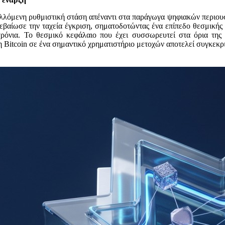
αλλόμενη ρυθμιστική στάση απέναντι στα παράγωγα ψηφιακών περιουσ
εβαίωσε την ταχεία έγκριση, σηματοδοτώντας ένα επίπεδο θεσμικής 
χρόνια. Το θεσμικό κεφάλαιο που έχει συσσωρευτεί στα όρια της 
 Bitcoin σε ένα σημαντικό χρηματιστήριο μετοχών αποτελεί συγκεκρι