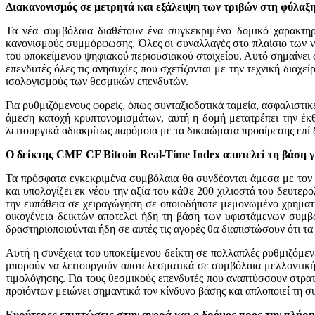
Διακανονισμός σε μετρητά και εξάλειψη των τριβών στη φύλαξ
Τα νέα συμβόλαια διαθέτουν ένα συγκεκριμένο δομικό χαρακτηρ
κανονισμούς συμμόρφωσης. Όλες οι συναλλαγές στο πλαίσιο των ν
του υποκείμενου ψηφιακού περιουσιακού στοιχείου. Αυτό σημαίνει 
επενδυτές όλες τις ανησυχίες που σχετίζονται με την τεχνική δια
ισολογισμούς των θεσμικών επενδυτών.
Για ρυθμιζόμενους φορείς, όπως συνταξιοδοτικά ταμεία, ασφαλιστικ
άμεση κατοχή κρυπτονομισμάτων, αυτή η δομή μετατρέπει την έκ
λειτουργικά αδιακρίτως παρόμοια με τα δικαιώματα προαίρεσης επί 
Ο δείκτης CME CF Bitcoin Real-Time Index αποτελεί τη βάση γ
Τα πρόσφατα εγκεκριμένα συμβόλαια θα συνδέονται άμεσα με τον
και υπολογίζει εκ νέου την αξία του κάθε 200 χιλιοστά του δευτε
την ευπάθεια σε χειραγώγηση σε οποιοδήποτε μεμονωμένο χρηματισ
οικογένεια δεικτών αποτελεί ήδη τη βάση των υφιστάμενων συμβ
δραστηριοποιούνται ήδη σε αυτές τις αγορές θα διαπιστώσουν ότι τ
Αυτή η συνέχεια του υποκείμενου δείκτη σε πολλαπλές ρυθμιζόμεν
μπορούν να λειτουργούν αποτελεσματικά σε συμβόλαια μελλοντικής
τιμολόγησης. Για τους θεσμικούς επενδυτές που αναπτύσσουν στρα
προϊόντων μειώνει σημαντικά τον κίνδυνο βάσης και απλοποιεί τη σ
Ευρύτερες επιπτώσεις στην αγορά και ο δρόμος προς την πλήρη