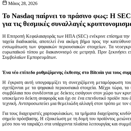
Μάιος 28, 2026
Το Nasdaq παίρνει το πράσινο φως: Η SEC ε
για τις θεσμικές συναλλαγές κρυπτονομισ
Η Επιτροπή Κεφαλαιαγοράς των ΗΠΑ (SEC) ενέκρινε επίσημα την ε
ταχεία διαδικασία, αποτελεί ένα ακόμη βήμα προς την κατεύθυν
ενσωμάτωση των ψηφιακών περιουσιακών στοιχείων. Τα νεοεγκρ
ευρωπαϊκού τύπου με διακανονισμό σε μετρητά. Πριν ξεκινήσει 
Συμβολαίων Εμπορευμάτων.
Ένα νέο επίπεδο ρυθμιζόμενης έκθεσης στο Bitcoin για τους συ
Η έγκριση αυτή υπογραμμίζει τη συνεχιζόμενη μεταμόρφωση του
σχετίζονται με τα ψηφιακά περιουσιακά στοιχεία. Μέχρι τώρα, τ
συμβόλαια που συνδέονται με δείκτες εισάγουν στον χώρο των κρυπ
υποκείμενο δείκτη αναφοράς και όχι σε ένα επενδυτικό προϊόν που
τεχνική. Αντιπροσωπεύει μια θεμελιώδη αλλαγή στον τρόπο με τον ο
Για τους διαχειριστές χαρτοφυλακίων, τα τμήματα διαχείρισης κιν
σημείο πρόσβασης. Η εξοικείωση με τη δομή του προϊόντος μειώνει
μέσο που να ταιριάζει στα υπάρχοντα πλαίσια λειτουργίας και συμμ