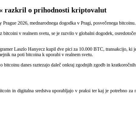
 razkril o prihodnosti kriptovalut
Day Prague 2026, mednarodnega dogodka v Pragi, posvečenega bitcoinu.
 bitcoini v realnem svetu, se je razvilo v globalni dogodek, osredotočen
ogramer Laszlo Hanyecz kupil dve pici za 10.000 BTC, transakcijo, ki je
ejnik na poti bitcoina k uporabi v realnem svetu.
o bitcoinu danes raztezajo daleč onkraj zgodnjih zgodb in kratkoročnih 
oin in digitalna sredstva uporabljajo v praksi ter kaj je potrebno za 