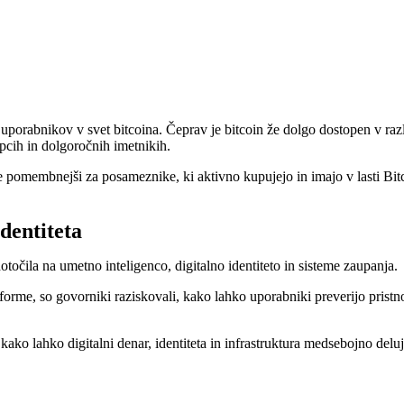
uporabnikov v svet bitcoina. Čeprav je bitcoin že dolgo dostopen v raz
upcih in dolgoročnih imetnikih.
o vse pomembnejši za posameznike, ki aktivno kupujejo in imajo v lasti 
dentiteta
točila na umetno inteligenco, digitalno identiteto in sisteme zaupanja.
forme, so govorniki raziskovali, kako lahko uporabniki preverijo pristno
ako lahko digitalni denar, identiteta in infrastruktura medsebojno deluje