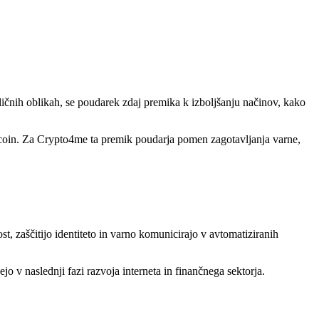
ličnih oblikah, se poudarek zdaj premika k izboljšanju načinov, kako
Bitcoin. Za Crypto4me ta premik poudarja pomen zagotavljanja varne,
st, zaščitijo identiteto in varno komunicirajo v avtomatiziranih
jo v naslednji fazi razvoja interneta in finančnega sektorja.