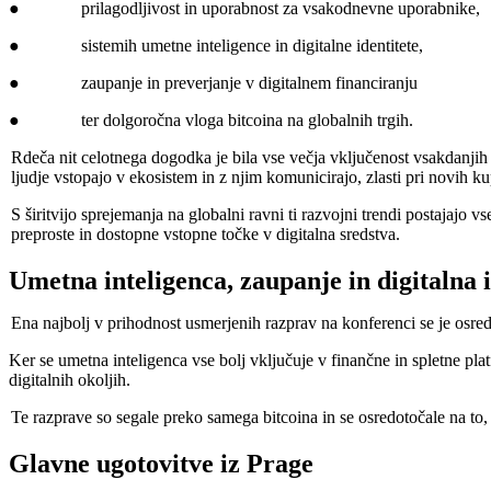
● prilagodljivost in uporabnost za vsakodnevne uporabnike,
● sistemih umetne inteligence in digitalne identitete,
● zaupanje in preverjanje v digitalnem financiranju
● ter dolgoročna vloga bitcoina na globalnih trgih.
Rdeča nit celotnega dogodka je bila vse večja vključenost vsakdanjih 
ljudje vstopajo v ekosistem in z njim komunicirajo, zlasti pri novih k
S širitvijo sprejemanja na globalni ravni ti razvojni trendi postajaj
preproste in dostopne vstopne točke v digitalna sredstva.
Umetna inteligenca, zaupanje in digitalna i
Ena najbolj v prihodnost usmerjenih razprav na konferenci se je osredo
Ker se umetna inteligenca vse bolj vključuje v finančne in spletne plat
digitalnih okoljih.
Te razprave so segale preko samega bitcoina in se osredotočale na to, k
Glavne ugotovitve iz Prage