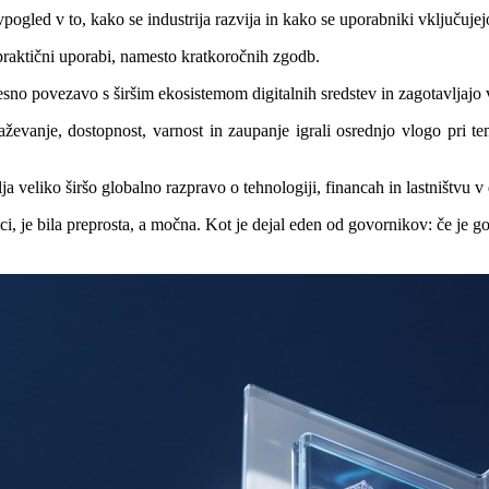
gled v to, kako se industrija razvija in kako se uporabniki vključujejo
raktični uporabi, namesto kratkoročnih zgodb.
no povezavo s širšim ekosistemom digitalnih sredstev in zagotavljajo vp
aževanje, dostopnost, varnost in zaupanje igrali osrednjo vlogo pri t
ja veliko širšo globalno razpravo o tehnologiji, financah in lastništvu v 
 je bila preprosta, a močna. Kot je dejal eden od govornikov: če je got