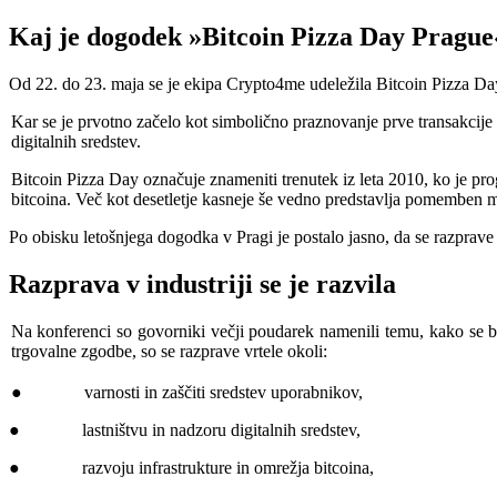
Kaj je dogodek »Bitcoin Pizza Day Prague«
Od 22. do 23. maja se je ekipa Crypto4me udeležila Bitcoin Pizza 
Kar se je prvotno začelo kot simbolično praznovanje prve transakcije z
digitalnih sredstev.
Bitcoin Pizza Day označuje znameniti trenutek iz leta 2010, ko je pr
bitcoina. Več kot desetletje kasneje še vedno predstavlja pomemben m
Po obisku letošnjega dogodka v Pragi je postalo jasno, da se razprave 
Razprava v industriji se je razvila
Na konferenci so govorniki večji poudarek namenili temu, kako se bitc
trgovalne zgodbe, so se razprave vrtele okoli:
● varnosti in zaščiti sredstev uporabnikov,
● lastništvu in nadzoru digitalnih sredstev,
● razvoju infrastrukture in omrežja bitcoina,