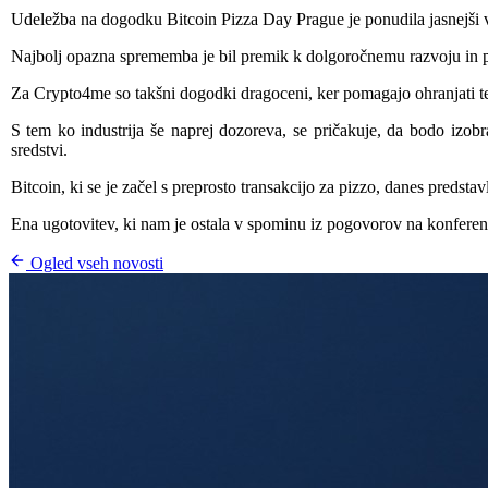
Udeležba na dogodku Bitcoin Pizza Day Prague je ponudila jasnejši vpo
Najbolj opazna sprememba je bil premik k dolgoročnemu razvoju in p
Za Crypto4me so takšni dogodki dragoceni, ker pomagajo ohranjati tes
S tem ko industrija še naprej dozoreva, se pričakuje, da bodo izobr
sredstvi.
Bitcoin, ki se je začel s preprosto transakcijo za pizzo, danes predstavl
Ena ugotovitev, ki nam je ostala v spominu iz pogovorov na konferenci,
Ogled vseh novosti