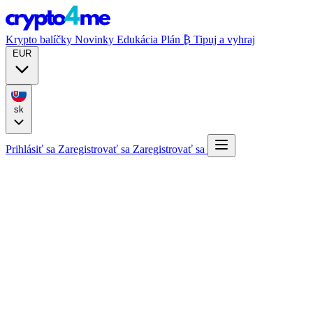
Krypto balíčky
Novinky
Edukácia
Plán ₿
Tipuj a vyhraj
EUR
sk
Prihlásiť sa
Zaregistrovať sa
Zaregistrovať sa