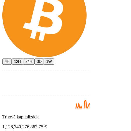
4H
12H
24H
3D
1W
Trhová kapitalizácia
1,126,740,276,862.75 €