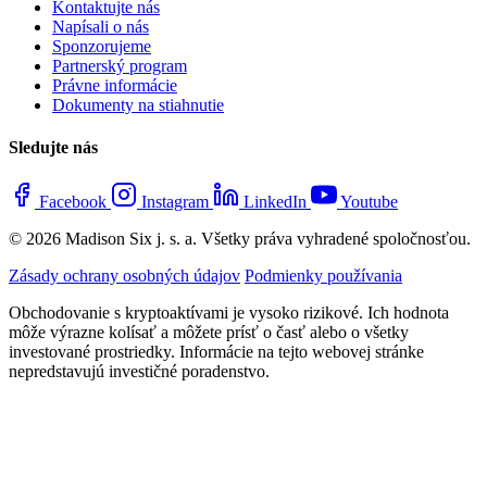
Kontaktujte nás
Napísali o nás
Sponzorujeme
Partnerský program
Právne informácie
Dokumenty na stiahnutie
Sledujte nás
Facebook
Instagram
LinkedIn
Youtube
© 2026 Madison Six j. s. a. Všetky práva vyhradené spoločnosťou.
Zásady ochrany osobných údajov
Podmienky používania
Obchodovanie s kryptoaktívami je vysoko rizikové. Ich hodnota
môže výrazne kolísať a môžete prísť o časť alebo o všetky
investované prostriedky. Informácie na tejto webovej stránke
nepredstavujú investičné poradenstvo.