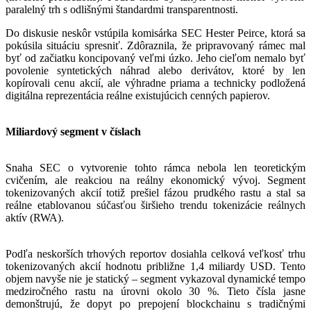
paralelný trh s odlišnými štandardmi transparentnosti.
Do diskusie neskôr vstúpila komisárka SEC Hester Peirce, ktorá sa
pokúsila situáciu spresniť. Zdôraznila, že pripravovaný rámec mal
byť od začiatku koncipovaný veľmi úzko. Jeho cieľom nemalo byť
povolenie syntetických náhrad alebo derivátov, ktoré by len
kopírovali cenu akcií, ale výhradne priama a technicky podložená
digitálna reprezentácia reálne existujúcich cenných papierov.
Miliardový segment v číslach
Snaha SEC o vytvorenie tohto rámca nebola len teoretickým
cvičením, ale reakciou na reálny ekonomický vývoj. Segment
tokenizovaných akcií totiž prešiel fázou prudkého rastu a stal sa
reálne etablovanou súčasťou širšieho trendu tokenizácie reálnych
aktív (RWA).
Podľa neskorších trhových reportov dosiahla celková veľkosť trhu
tokenizovaných akcií hodnotu približne 1,4 miliardy USD. Tento
objem navyše nie je statický – segment vykazoval dynamické tempo
medziročného rastu na úrovni okolo 30 %. Tieto čísla jasne
demonštrujú, že dopyt po prepojení blockchainu s tradičnými