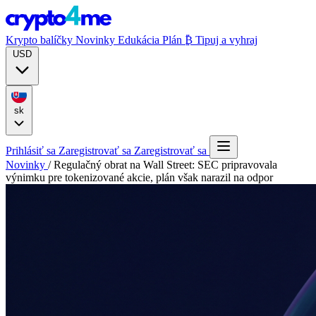
Krypto balíčky
Novinky
Edukácia
Plán ₿
Tipuj a vyhraj
USD
sk
Prihlásiť sa
Zaregistrovať sa
Zaregistrovať sa
Novinky
/
Regulačný obrat na Wall Street: SEC pripravovala
výnimku pre tokenizované akcie, plán však narazil na odpor