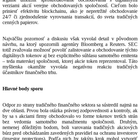
verziami akcií verejne obchodovaných spoločností. Cieľom bolo
priniesť efektivitu blockchainu, ako je nepretržité obchodovanie
24/7 či zjednodušenie vyrovnania transakcií, do sveta tradičných
cenných papierov.
Najväčšiu pozornosť a diskusiu však vyvolal detail v pôvodnom
návrhu, na ktorý upozornili agentúry Bloomberg a Reuters. SEC
totiž zvažovala možnosť povoliť zalistovanie a obchodovanie týchto
digitálnych tokenov aj bez explicitného súhlasu samotného emitenta
– teda materskej spoločnosti, ktorej akcie token reprezentoval. Táto
myšlienka okamžite vyvolala negatívnu reakciu tradičných
účastníkov finančného trhu.
Hlavné body sporu
Odpor zo strany tradičného finančného sektora sa sústredil najmä na
dve oblasti. Prvou bola otázka právnej zodpovednosti a kontroly, ak
by sa s akciami firmy obchodovalo vo forme tokenov tretích strán
bez vedomia samotného manažmentu spoločnosti. Druhým,
nemenej dôležitým bodom, boli varovania tradičných akciových
búrz pred obchádzaním zavedených pravidiel na ochranu investorov
(investor protections). Podľa nich by takýto krok mohol vytvoriť