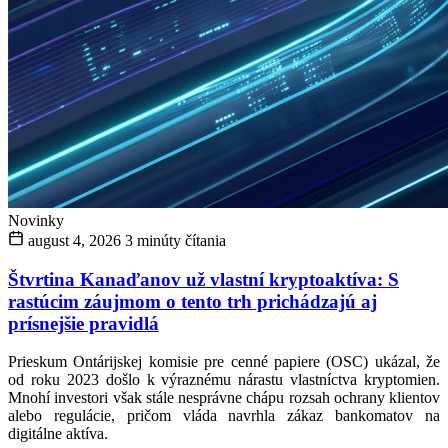
Novinky
august 4, 2026
3 minúty čítania
Štvrtina Kanaďanov už vlastní kryptoaktíva: S
rastúcim záujmom o tento trh prichádzajú aj
prísnejšie pravidlá
Prieskum Ontárijskej komisie pre cenné papiere (OSC) ukázal, že
od roku 2023 došlo k výraznému nárastu vlastníctva kryptomien.
Mnohí investori však stále nesprávne chápu rozsah ochrany klientov
alebo regulácie, pričom vláda navrhla zákaz bankomatov na
digitálne aktíva.