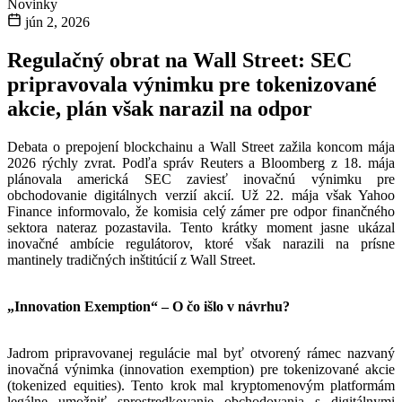
Novinky
jún 2, 2026
Regulačný obrat na Wall Street: SEC
pripravovala výnimku pre tokenizované
akcie, plán však narazil na odpor
Debata o prepojení blockchainu a Wall Street zažila koncom mája
2026 rýchly zvrat. Podľa správ Reuters a Bloomberg z 18. mája
plánovala americká SEC zaviesť inovačnú výnimku pre
obchodovanie digitálnych verzií akcií. Už 22. mája však Yahoo
Finance informovalo, že komisia celý zámer pre odpor finančného
sektora nateraz pozastavila. Tento krátky moment jasne ukázal
inovačné ambície regulátorov, ktoré však narazili na prísne
mantinely tradičných inštitúcií z Wall Street.
„Innovation Exemption“ – O čo išlo v návrhu?
Jadrom pripravovanej regulácie mal byť otvorený rámec nazvaný
inovačná výnimka (innovation exemption) pre tokenizované akcie
(tokenized equities). Tento krok mal kryptomenovým platformám
legálne umožniť sprostredkovanie obchodovania s digitálnymi