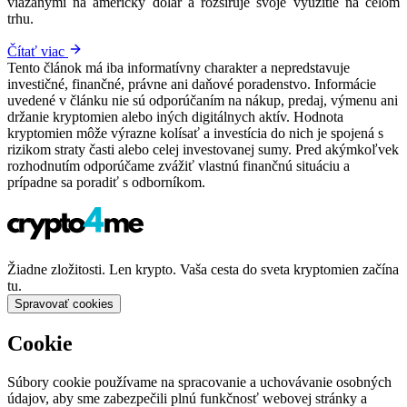
viazanými na americký dolár a rozširuje svoje využitie na celom
trhu.
Čítať viac
Tento článok má iba informatívny charakter a nepredstavuje
investičné, finančné, právne ani daňové poradenstvo. Informácie
uvedené v článku nie sú odporúčaním na nákup, predaj, výmenu ani
držanie kryptomien alebo iných digitálnych aktív. Hodnota
kryptomien môže výrazne kolísať a investícia do nich je spojená s
rizikom straty časti alebo celej investovanej sumy. Pred akýmkoľvek
rozhodnutím odporúčame zvážiť vlastnú finančnú situáciu a
prípadne sa poradiť s odborníkom.
Žiadne zložitosti. Len krypto. Vaša cesta do sveta kryptomien začína
tu.
Spravovať cookies
Cookie
Súbory cookie používame na spracovanie a uchovávanie osobných
údajov, aby sme zabezpečili plnú funkčnosť webovej stránky a