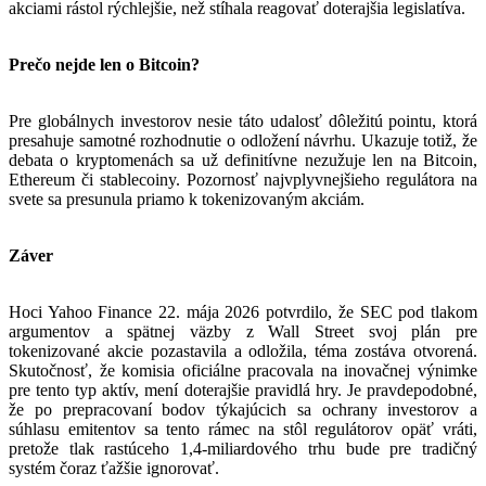
akciami rástol rýchlejšie, než stíhala reagovať doterajšia legislatíva.
Prečo nejde len o Bitcoin?
Pre globálnych investorov nesie táto udalosť dôležitú pointu, ktorá
presahuje samotné rozhodnutie o odložení návrhu. Ukazuje totiž, že
debata o kryptomenách sa už definitívne nezužuje len na Bitcoin,
Ethereum či stablecoiny. Pozornosť najvplyvnejšieho regulátora na
svete sa presunula priamo k tokenizovaným akciám.
Záver
Hoci Yahoo Finance 22. mája 2026 potvrdilo, že SEC pod tlakom
argumentov a spätnej väzby z Wall Street svoj plán pre
tokenizované akcie pozastavila a odložila, téma zostáva otvorená.
Skutočnosť, že komisia oficiálne pracovala na inovačnej výnimke
pre tento typ aktív, mení doterajšie pravidlá hry. Je pravdepodobné,
že po prepracovaní bodov týkajúcich sa ochrany investorov a
súhlasu emitentov sa tento rámec na stôl regulátorov opäť vráti,
pretože tlak rastúceho 1,4-miliardového trhu bude pre tradičný
systém čoraz ťažšie ignorovať.